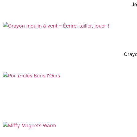
Jé
Crayon