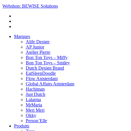
Webshop: BEWISE Solutions
Marques
Alife Design
AP Junior
Atelier Pierre
Bon Ton Toys – Miffy
Bon Ton Toys – Smiley
Dutch Design Brand
EatSleepDoodle
Flow Amsterdam
Global Affairs Amsterdam
Hachiman
Just Dutch
Lalarma
MrMaria
Meri Meri
Okky
Person’Elle
Produits