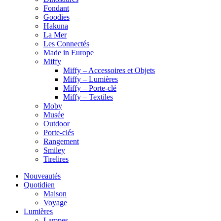
Fondant
Goodies
Hakuna
La Mer
Les Connectés
Made in Europe
Miffy
Miffy – Accessoires et Objets
Miffy – Lumières
Miffy – Porte-clé
Miffy – Textiles
Moby
Musée
Outdoor
Porte-clés
Rangement
Smiley
Tirelires
Nouveautés
Quotidien
Maison
Voyage
Lumières
Lampes