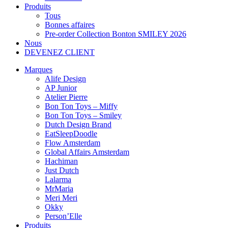
Produits
Tous
Bonnes affaires
Pre-order Collection Bonton SMILEY 2026
Nous
DEVENEZ CLIENT
Marques
Alife Design
AP Junior
Atelier Pierre
Bon Ton Toys – Miffy
Bon Ton Toys – Smiley
Dutch Design Brand
EatSleepDoodle
Flow Amsterdam
Global Affairs Amsterdam
Hachiman
Just Dutch
Lalarma
MrMaria
Meri Meri
Okky
Person’Elle
Produits