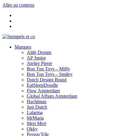
Aller au contenu
Marques
Alife Design
AP Junior
Atelier Pierre
Bon Ton Toys – Miffy
Bon Ton Toys – Smiley
Dutch Design Brand
EatSleepDoodle
Flow Amsterdam
Global Affairs Amsterdam
Hachiman
Just Dutch
Lalarma
MrMaria
Meri Meri
Okky
Person’Elle