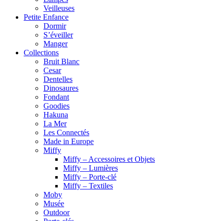
Veilleuses
Petite Enfance
Dormir
S’éveiller
Manger
Collections
Bruit Blanc
Cesar
Dentelles
Dinosaures
Fondant
Goodies
Hakuna
La Mer
Les Connectés
Made in Europe
Miffy
Miffy – Accessoires et Objets
Miffy – Lumières
Miffy – Porte-clé
Miffy – Textiles
Moby
Musée
Outdoor