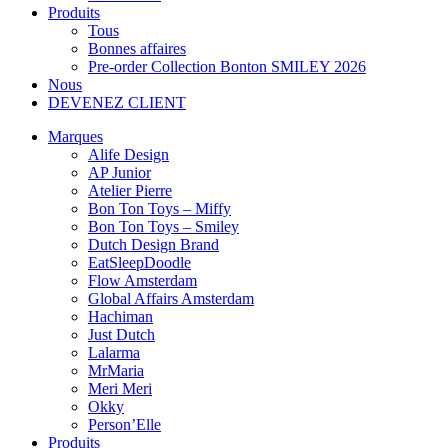
Produits
Tous
Bonnes affaires
Pre-order Collection Bonton SMILEY 2026
Nous
DEVENEZ CLIENT
Marques
Alife Design
AP Junior
Atelier Pierre
Bon Ton Toys – Miffy
Bon Ton Toys – Smiley
Dutch Design Brand
EatSleepDoodle
Flow Amsterdam
Global Affairs Amsterdam
Hachiman
Just Dutch
Lalarma
MrMaria
Meri Meri
Okky
Person’Elle
Produits