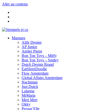
Aller au contenu
Marques
Alife Design
AP Junior
Atelier Pierre
Bon Ton Toys – Miffy
Bon Ton Toys – Smiley
Dutch Design Brand
EatSleepDoodle
Flow Amsterdam
Global Affairs Amsterdam
Hachiman
Just Dutch
Lalarma
MrMaria
Meri Meri
Okky
Person’Elle