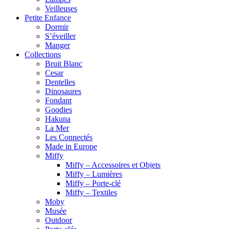
Veilleuses
Petite Enfance
Dormir
S’éveiller
Manger
Collections
Bruit Blanc
Cesar
Dentelles
Dinosaures
Fondant
Goodies
Hakuna
La Mer
Les Connectés
Made in Europe
Miffy
Miffy – Accessoires et Objets
Miffy – Lumières
Miffy – Porte-clé
Miffy – Textiles
Moby
Musée
Outdoor