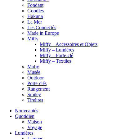
Fondant
Goodies
Hakuna
La Mer
Les Connectés
Made in Europe
Miffy
Miffy – Accessoires et Objets
Miffy – Lumières
Miffy – Porte-clé
Miffy – Textiles
Moby
Musée
Outdoor
Porte-clés
Rangement
Smiley
Tirelires
Nouveautés
Quotidien
Maison
Voyage
Lumières
Lampes