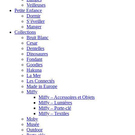
Veilleuses
Petite Enfance
Dormir
S’éveiller
Manger
Collections
Bruit Blanc
Cesar
Dentelles
Dinosaures
Fondant
Goodies
Hakuna
La Mer
Les Connectés
Made in Europe
Miffy
Miffy – Accessoires et Objets
Miffy – Lumières
Miffy – Porte-clé
Miffy – Textiles
Moby
Musée
Outdoor