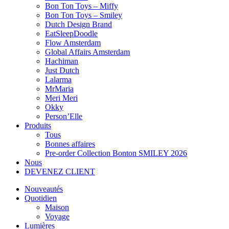
Bon Ton Toys – Miffy
Bon Ton Toys – Smiley
Dutch Design Brand
EatSleepDoodle
Flow Amsterdam
Global Affairs Amsterdam
Hachiman
Just Dutch
Lalarma
MrMaria
Meri Meri
Okky
Person’Elle
Produits
Tous
Bonnes affaires
Pre-order Collection Bonton SMILEY 2026
Nous
DEVENEZ CLIENT
Nouveautés
Quotidien
Maison
Voyage
Lumières