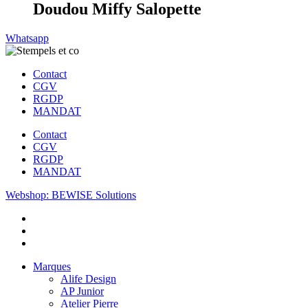
Doudou Miffy Salopette
Whatsapp
Contact
CGV
RGDP
MANDAT
Contact
CGV
RGDP
MANDAT
Webshop: BEWISE Solutions
Marques
Alife Design
AP Junior
Atelier Pierre