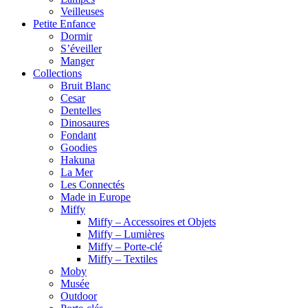
Veilleuses
Petite Enfance
Dormir
S’éveiller
Manger
Collections
Bruit Blanc
Cesar
Dentelles
Dinosaures
Fondant
Goodies
Hakuna
La Mer
Les Connectés
Made in Europe
Miffy
Miffy – Accessoires et Objets
Miffy – Lumières
Miffy – Porte-clé
Miffy – Textiles
Moby
Musée
Outdoor