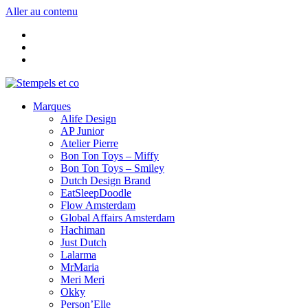
Aller au contenu
Marques
Alife Design
AP Junior
Atelier Pierre
Bon Ton Toys – Miffy
Bon Ton Toys – Smiley
Dutch Design Brand
EatSleepDoodle
Flow Amsterdam
Global Affairs Amsterdam
Hachiman
Just Dutch
Lalarma
MrMaria
Meri Meri
Okky
Person’Elle