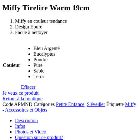
Miffy Tirelire Warm 19cm
Miffy en couleur tendance
Design Epuré
Facile à nettoyer
Bleu Argenté
Eucalyptus
Poudre
Couleur
Pure
Sable
Terra
Effacer
Je veux ce produit
Retour à la boutique
Code
APMND
Catégories
Petite Enfance
,
S'éveiller
Étiquette
Miffy
- Accessoires et Objets
Description
Infos
Photos et Video
Question sur ce produit?