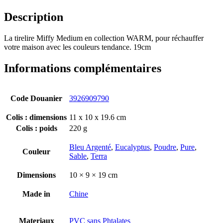
Description
La tirelire Miffy Medium en collection WARM, pour réchauffer
votre maison avec les couleurs tendance. 19cm
Informations complémentaires
Code Douanier
3926909790
Colis : dimensions
11 x 10 x 19.6 cm
Colis : poids
220 g
Bleu Argenté
,
Eucalyptus
,
Poudre
,
Pure
,
Couleur
Sable
,
Terra
Dimensions
10 × 9 × 19 cm
Made in
Chine
Materiaux
PVC sans Phtalates