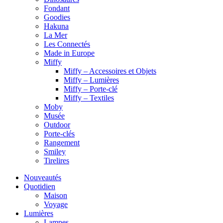
Fondant
Goodies
Hakuna
La Mer
Les Connectés
Made in Europe
Miffy
Miffy – Accessoires et Objets
Miffy – Lumières
Miffy – Porte-clé
Miffy – Textiles
Moby
Musée
Outdoor
Porte-clés
Rangement
Smiley
Tirelires
Nouveautés
Quotidien
Maison
Voyage
Lumières
Lampes