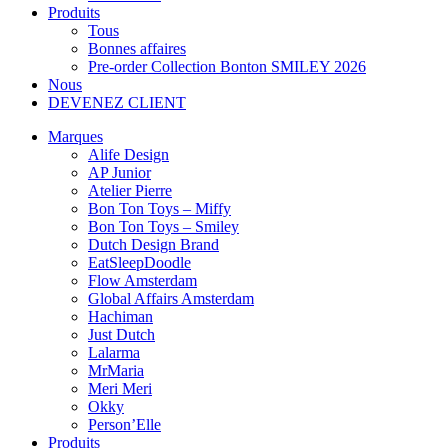
Produits
Tous
Bonnes affaires
Pre-order Collection Bonton SMILEY 2026
Nous
DEVENEZ CLIENT
Marques
Alife Design
AP Junior
Atelier Pierre
Bon Ton Toys – Miffy
Bon Ton Toys – Smiley
Dutch Design Brand
EatSleepDoodle
Flow Amsterdam
Global Affairs Amsterdam
Hachiman
Just Dutch
Lalarma
MrMaria
Meri Meri
Okky
Person’Elle
Produits