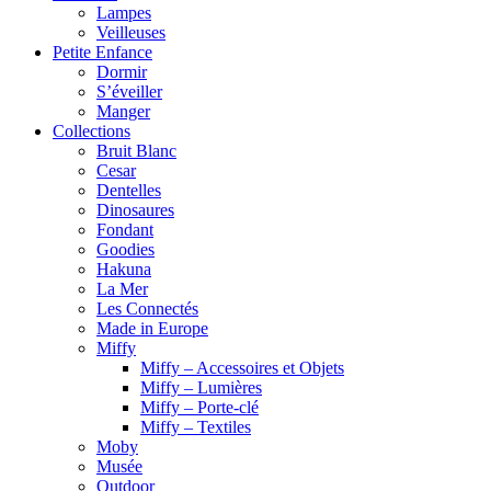
Lampes
Veilleuses
Petite Enfance
Dormir
S’éveiller
Manger
Collections
Bruit Blanc
Cesar
Dentelles
Dinosaures
Fondant
Goodies
Hakuna
La Mer
Les Connectés
Made in Europe
Miffy
Miffy – Accessoires et Objets
Miffy – Lumières
Miffy – Porte-clé
Miffy – Textiles
Moby
Musée
Outdoor