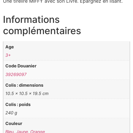
Une tirelire MIFFY avec son Livre. Epargnez en lisant.
Informations
complémentaires
Age
3+
Code Douanier
39269097
Colis : dimensions
10.5 x 10.5 x 19.5 cm
Colis : poids
240 g
Couleur
Bleu
,
Jaune
,
Orange