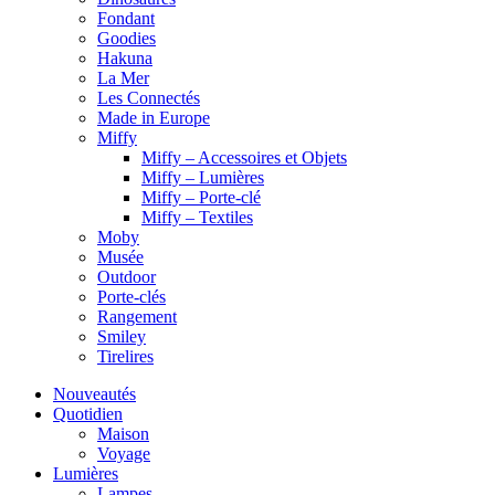
Fondant
Goodies
Hakuna
La Mer
Les Connectés
Made in Europe
Miffy
Miffy – Accessoires et Objets
Miffy – Lumières
Miffy – Porte-clé
Miffy – Textiles
Moby
Musée
Outdoor
Porte-clés
Rangement
Smiley
Tirelires
Nouveautés
Quotidien
Maison
Voyage
Lumières
Lampes