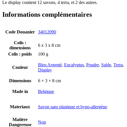
Le display contient 12 savons, 4 terra, et 2 des autres.
Informations complémentaires
Code Douanier
34012090
Colis :
6 x 3 x 8 cm
dimensions
Colis : poids
100 g
Bleu Argenté
,
Eucalyptus
,
Poudre
,
Sable
,
Terra
,
Couleur
Display
Dimensions
6 × 3 × 8 cm
Made in
Belgique
Materiaux
Savon sans plastique et hypo-allergène
Matière
Non
Dangereuse