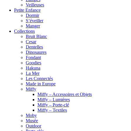
Veilleuses
Petite Enfance
Dormir
S’éveiller
Manger
Collections
Bruit Blanc
Cesar
Dentelles
Dinosaures
Fondant
Goodies
Hakuna
La Mer
Les Connectés
Made in Europe
Miffy
Miffy – Accessoires et Objets
Miffy – Lumières
Miffy – Porte-clé
Miffy – Textiles
Moby
Musée
Outdoor