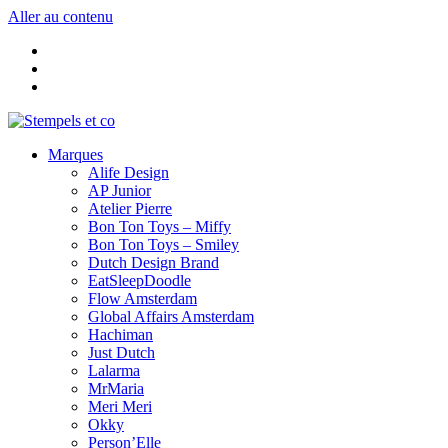
Aller au contenu
Marques
Alife Design
AP Junior
Atelier Pierre
Bon Ton Toys – Miffy
Bon Ton Toys – Smiley
Dutch Design Brand
EatSleepDoodle
Flow Amsterdam
Global Affairs Amsterdam
Hachiman
Just Dutch
Lalarma
MrMaria
Meri Meri
Okky
Person’Elle