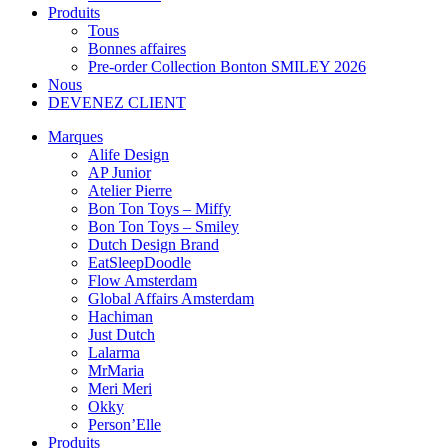
Produits
Tous
Bonnes affaires
Pre-order Collection Bonton SMILEY 2026
Nous
DEVENEZ CLIENT
Marques
Alife Design
AP Junior
Atelier Pierre
Bon Ton Toys – Miffy
Bon Ton Toys – Smiley
Dutch Design Brand
EatSleepDoodle
Flow Amsterdam
Global Affairs Amsterdam
Hachiman
Just Dutch
Lalarma
MrMaria
Meri Meri
Okky
Person’Elle
Produits