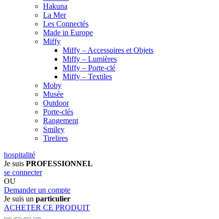
Hakuna
La Mer
Les Connectés
Made in Europe
Miffy
Miffy – Accessoires et Objets
Miffy – Lumières
Miffy – Porte-clé
Miffy – Textiles
Moby
Musée
Outdoor
Porte-clés
Rangement
Smiley
Tirelires
hospitalité
Je suis
PROFESSIONNEL
se connecter
OU
Demander un compte
Je suis un
particulier
ACHETER CE PRODUIT