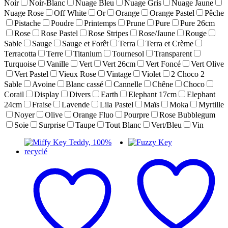
Noir
Noir-Blanc
Nuage Bleu
Nuage Gris
Nuage Jaune
Nuage Rose
Off White
Or
Orange
Orange Pastel
Pêche
Pistache
Poudre
Printemps
Prune
Pure
Pure 26cm
Rose
Rose Pastel
Rose Stripes
Rose/Jaune
Rouge
Sable
Sauge
Sauge et Forêt
Terra
Terra et Crème
Terracotta
Terre
Titanium
Tournesol
Transparent
Turquoise
Vanille
Vert
Vert 26cm
Vert Foncé
Vert Olive
Vert Pastel
Vieux Rose
Vintage
Violet
2 Choco 2
Sable
Avoine
Blanc cassé
Cannelle
Chêne
Choco
Corail
Display
Divers
Earth
Elephant 17cm
Elephant
24cm
Fraise
Lavende
Lila Pastel
Maïs
Moka
Myrtille
Noyer
Olive
Orange Fluo
Pourpre
Rose Bubblegum
Soie
Surprise
Taupe
Tout Blanc
Vert/Bleu
Vin