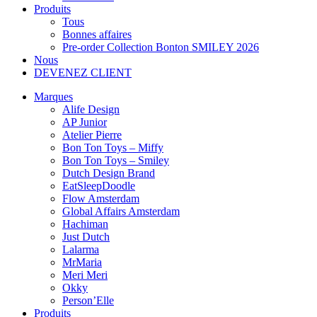
Produits
Tous
Bonnes affaires
Pre-order Collection Bonton SMILEY 2026
Nous
DEVENEZ CLIENT
Marques
Alife Design
AP Junior
Atelier Pierre
Bon Ton Toys – Miffy
Bon Ton Toys – Smiley
Dutch Design Brand
EatSleepDoodle
Flow Amsterdam
Global Affairs Amsterdam
Hachiman
Just Dutch
Lalarma
MrMaria
Meri Meri
Okky
Person’Elle
Produits