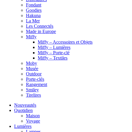
Fondant
Goodies
Hakuna
La Mer
Les Connectés
Made in Europe
Miffy
Miffy – Accessoires et Objets
Miffy – Lumières
Miffy – Porte-clé
Miffy – Textiles
Moby
Musée
Outdoor
Porte-clés
Rangement
Smiley
Tirelires
Nouveautés
Quotidien
Maison
Voyage
Lumières
Lampes