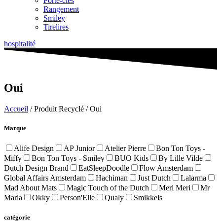
Porte-clés
Rangement
Smiley
Tirelires
hospitalité
Oui
Accueil
/ Produit Recyclé / Oui
Marque
Alife Design
AP Junior
Atelier Pierre
Bon Ton Toys -
Miffy
Bon Ton Toys - Smiley
BUO Kids
By Lille Vilde
Dutch Design Brand
EatSleepDoodle
Flow Amsterdam
Global Affairs Amsterdam
Hachiman
Just Dutch
Lalarma
Mad About Mats
Magic Touch of the Dutch
Meri Meri
Mr
Maria
Okky
Person'Elle
Qualy
Smikkels
catégorie