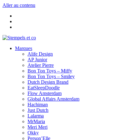
Aller au contenu
Marques
Alife Design
AP Junior
Atelier Pierre
Bon Ton Toys – Miffy
Bon Ton Toys – Smiley
Dutch Design Brand
EatSleepDoodle
Flow Amsterdam
Global Affairs Amsterdam
Hachiman
Just Dutch
Lalarma
MrMaria
Meri Meri
Okky
Person’Elle