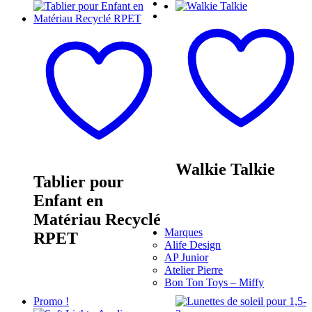
Walkie Talkie
Tablier pour
Enfant en
Matériau Recyclé
Marques
RPET
Alife Design
AP Junior
Atelier Pierre
Bon Ton Toys – Miffy
Promo !