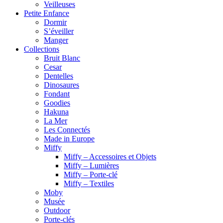
Veilleuses
Petite Enfance
Dormir
S’éveiller
Manger
Collections
Bruit Blanc
Cesar
Dentelles
Dinosaures
Fondant
Goodies
Hakuna
La Mer
Les Connectés
Made in Europe
Miffy
Miffy – Accessoires et Objets
Miffy – Lumières
Miffy – Porte-clé
Miffy – Textiles
Moby
Musée
Outdoor
Porte-clés