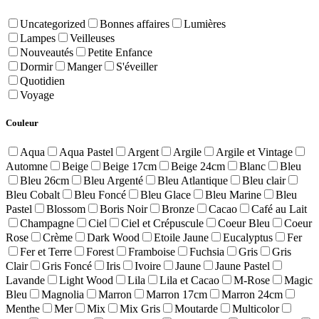
Uncategorized
Bonnes affaires
Lumières
Lampes
Veilleuses
Nouveautés
Petite Enfance
Dormir
Manger
S'éveiller
Quotidien
Voyage
Couleur
Aqua
Aqua Pastel
Argent
Argile
Argile et Vintage
Automne
Beige
Beige 17cm
Beige 24cm
Blanc
Bleu
Bleu 26cm
Bleu Argenté
Bleu Atlantique
Bleu clair
Bleu Cobalt
Bleu Foncé
Bleu Glace
Bleu Marine
Bleu
Pastel
Blossom
Boris Noir
Bronze
Cacao
Café au Lait
Champagne
Ciel
Ciel et Crépuscule
Coeur Bleu
Coeur
Rose
Crème
Dark Wood
Etoile Jaune
Eucalyptus
Fer
Fer et Terre
Forest
Framboise
Fuchsia
Gris
Gris
Clair
Gris Foncé
Iris
Ivoire
Jaune
Jaune Pastel
Lavande
Light Wood
Lila
Lila et Cacao
M-Rose
Magic
Bleu
Magnolia
Marron
Marron 17cm
Marron 24cm
Menthe
Mer
Mix
Mix Gris
Moutarde
Multicolor