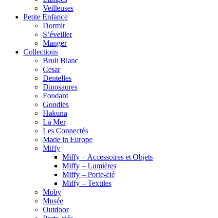
Veilleuses
Petite Enfance
Dormir
S’éveiller
Manger
Collections
Bruit Blanc
Cesar
Dentelles
Dinosaures
Fondant
Goodies
Hakuna
La Mer
Les Connectés
Made in Europe
Miffy
Miffy – Accessoires et Objets
Miffy – Lumières
Miffy – Porte-clé
Miffy – Textiles
Moby
Musée
Outdoor