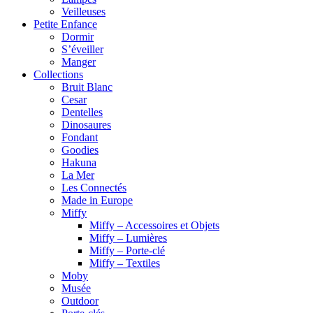
Veilleuses
Petite Enfance
Dormir
S’éveiller
Manger
Collections
Bruit Blanc
Cesar
Dentelles
Dinosaures
Fondant
Goodies
Hakuna
La Mer
Les Connectés
Made in Europe
Miffy
Miffy – Accessoires et Objets
Miffy – Lumières
Miffy – Porte-clé
Miffy – Textiles
Moby
Musée
Outdoor