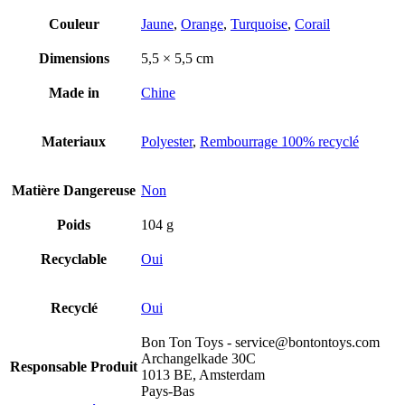
Couleur
Jaune
,
Orange
,
Turquoise
,
Corail
Dimensions
5,5 × 5,5 cm
Made in
Chine
Materiaux
Polyester
,
Rembourrage 100% recyclé
Matière Dangereuse
Non
Poids
104 g
Recyclable
Oui
Recyclé
Oui
Bon Ton Toys - service@bontontoys.com
Archangelkade 30C
Responsable Produit
1013 BE, Amsterdam
Pays-Bas