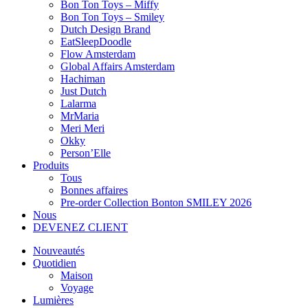
Bon Ton Toys – Miffy
Bon Ton Toys – Smiley
Dutch Design Brand
EatSleepDoodle
Flow Amsterdam
Global Affairs Amsterdam
Hachiman
Just Dutch
Lalarma
MrMaria
Meri Meri
Okky
Person’Elle
Produits
Tous
Bonnes affaires
Pre-order Collection Bonton SMILEY 2026
Nous
DEVENEZ CLIENT
Nouveautés
Quotidien
Maison
Voyage
Lumières