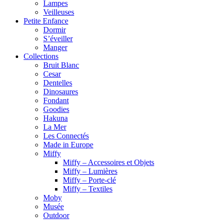
Lampes
Veilleuses
Petite Enfance
Dormir
S’éveiller
Manger
Collections
Bruit Blanc
Cesar
Dentelles
Dinosaures
Fondant
Goodies
Hakuna
La Mer
Les Connectés
Made in Europe
Miffy
Miffy – Accessoires et Objets
Miffy – Lumières
Miffy – Porte-clé
Miffy – Textiles
Moby
Musée
Outdoor