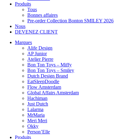
Produits
Tous
Bonnes affaires
Pre-order Collection Bonton SMILEY 2026
Nous
DEVENEZ CLIENT
Marques
Alife Design
AP Junior
Atelier Pierre
Bon Ton Toys – Miffy
Bon Ton Toys – Smiley
Dutch Design Brand
EatSleepDoodle
Flow Amsterdam
Global Affairs Amsterdam
Hachiman
Just Dutch
Lalarma
MrMaria
Meri Meri
Okky
Person’Elle
Produits