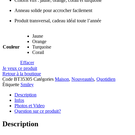
Coloris vifs : jaune, orange, corail et turquoise
Anneau solide pour accrocher facilement
Produit transversal, cadeau idéal toute l’année
Jaune
Orange
Couleur
Turquoise
Corail
Effacer
Je veux ce produit
Retour à la boutique
Code
BT35305
Catégories
Maison
,
Nouveautés
,
Quotidien
Étiquette
Smiley
Description
Infos
Photos et Video
Question sur ce produit?
Description