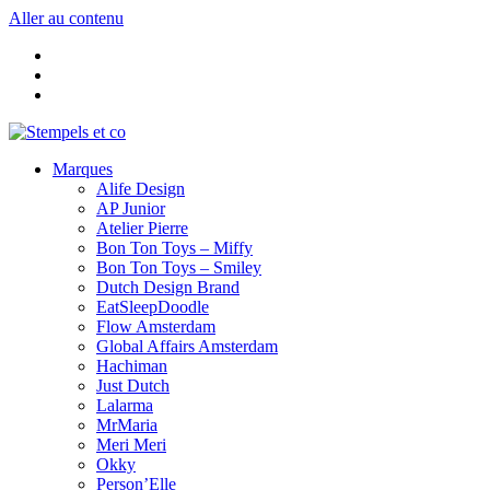
Aller au contenu
Marques
Alife Design
AP Junior
Atelier Pierre
Bon Ton Toys – Miffy
Bon Ton Toys – Smiley
Dutch Design Brand
EatSleepDoodle
Flow Amsterdam
Global Affairs Amsterdam
Hachiman
Just Dutch
Lalarma
MrMaria
Meri Meri
Okky
Person’Elle