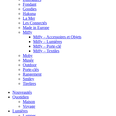
Fondant
Goodies
Hakuna
La Mer
Les Connectés
Made in Europe
Miffy
Miffy – Accessoires et Objets
Miffy – Lumières
Miffy – Porte-clé
Miffy – Textiles
Moby
Musée
Outdoor
Porte-clés
Rangement
Smiley
Tirelires
Nouveautés
Quotidien
Maison
Voyage
Lumières
Lampes