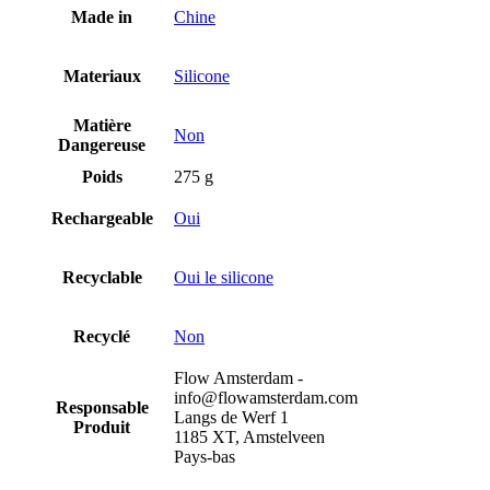
Made in
Chine
Materiaux
Silicone
Matière
Non
Dangereuse
Poids
275 g
Rechargeable
Oui
Recyclable
Oui le silicone
Recyclé
Non
Flow Amsterdam -
info@flowamsterdam.com
Responsable
Langs de Werf 1
Produit
1185 XT, Amstelveen
Pays-bas