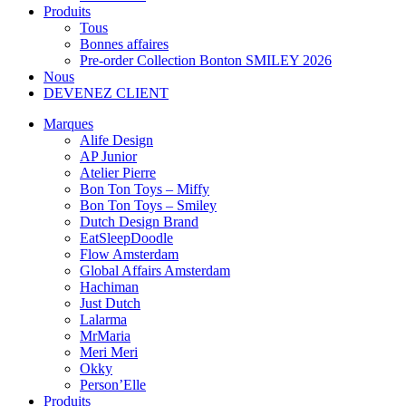
Produits
Tous
Bonnes affaires
Pre-order Collection Bonton SMILEY 2026
Nous
DEVENEZ CLIENT
Marques
Alife Design
AP Junior
Atelier Pierre
Bon Ton Toys – Miffy
Bon Ton Toys – Smiley
Dutch Design Brand
EatSleepDoodle
Flow Amsterdam
Global Affairs Amsterdam
Hachiman
Just Dutch
Lalarma
MrMaria
Meri Meri
Okky
Person’Elle
Produits