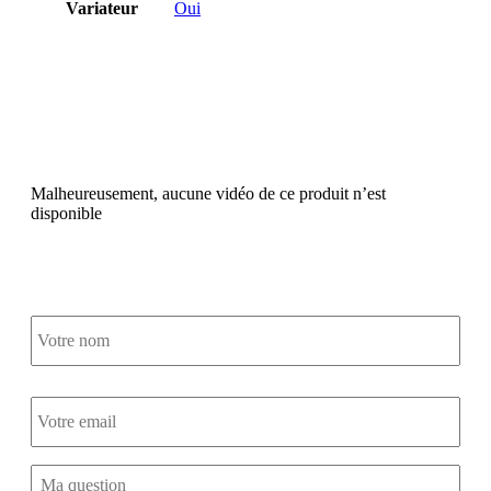
Variateur
Oui
Emballage
images haute résolution
Malheureusement, aucune vidéo de ce produit n’est
disponible
Votre
nom
*
Votre
email
*
Commentaire
*