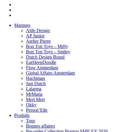
Marques
Alife Design
AP Junior
Atelier Pierre
Bon Ton Toys – Miffy
Bon Ton Toys – Smiley
Dutch Design Brand
EatSleepDoodle
Flow Amsterdam
Global Affairs Amsterdam
Hachiman
Just Dutch
Lalarma
MrMaria
Meri Meri
Okky
Person’Elle
Produits
Tous
Bonnes affaires
Pre-order Collection Bonton SMILEY 2026