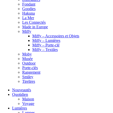
Fondant
Goodies
Hakuna
La Mer
Les Connectés
Made in Europe
Miffy
Miffy – Accessoires et Objets
Miffy – Lumières
Miffy – Porte-clé
Miffy – Textiles
Moby
Musée
Outdoor
Porte-clés
Rangement
Smiley
Tirelires
Nouveautés
Quotidien
Maison
Voyage
Lumières
Lampes