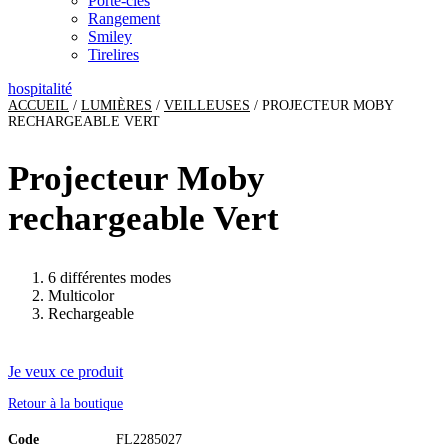
Porte-clés
Rangement
Smiley
Tirelires
hospitalité
ACCUEIL
/
LUMIÈRES
/
VEILLEUSES
/ PROJECTEUR MOBY
RECHARGEABLE VERT
Projecteur Moby
rechargeable Vert
6 différentes modes
Multicolor
Rechargeable
Je veux ce produit
Retour à la boutique
Code
FL2285027