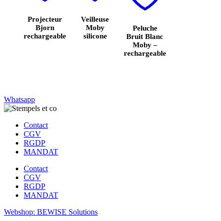
Projecteur
Veilleuse
Bjorn
Moby
Peluche
rechargeable
silicone
Bruit Blanc
Moby –
rechargeable
Whatsapp
Contact
CGV
RGDP
MANDAT
Contact
CGV
RGDP
MANDAT
Webshop: BEWISE Solutions