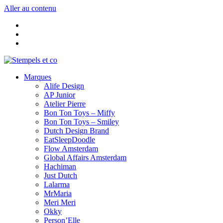
Aller au contenu
Marques
Alife Design
AP Junior
Atelier Pierre
Bon Ton Toys – Miffy
Bon Ton Toys – Smiley
Dutch Design Brand
EatSleepDoodle
Flow Amsterdam
Global Affairs Amsterdam
Hachiman
Just Dutch
Lalarma
MrMaria
Meri Meri
Okky
Person’Elle