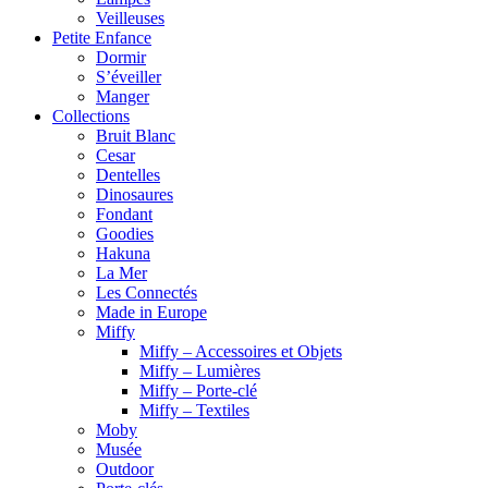
Veilleuses
Petite Enfance
Dormir
S’éveiller
Manger
Collections
Bruit Blanc
Cesar
Dentelles
Dinosaures
Fondant
Goodies
Hakuna
La Mer
Les Connectés
Made in Europe
Miffy
Miffy – Accessoires et Objets
Miffy – Lumières
Miffy – Porte-clé
Miffy – Textiles
Moby
Musée
Outdoor