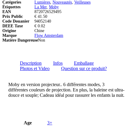
Catégories
Lumières
,
Nouveautés
,
Veilleuses
Étiquettes
La Mer
,
Moby
EAN
8720726529495
Prix Public
€ 41.50
Code Douanier
94052140
DEEE Taxe
€ 0.02
Origine
Chine
Marque
Flow Amsterdam
Matière Dangereuse
Non
Description
Infos
Emballage
Photos et Video
Question sur ce produit?
Moby en version projecteur.. 6 différentes modes, 3
différentes couleurs de projection. En plus, la baleine est ultra-
douce et souple; Cadeau idéal pour rassurer les enfants la nuit.
Age
3+