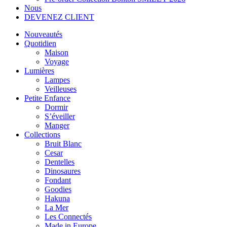
Nous
DEVENEZ CLIENT
Nouveautés
Quotidien
Maison
Voyage
Lumières
Lampes
Veilleuses
Petite Enfance
Dormir
S’éveiller
Manger
Collections
Bruit Blanc
Cesar
Dentelles
Dinosaures
Fondant
Goodies
Hakuna
La Mer
Les Connectés
Made in Europe