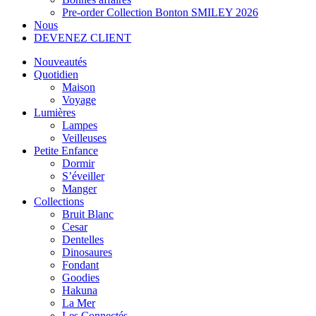
Pre-order Collection Bonton SMILEY 2026
Nous
DEVENEZ CLIENT
Nouveautés
Quotidien
Maison
Voyage
Lumières
Lampes
Veilleuses
Petite Enfance
Dormir
S’éveiller
Manger
Collections
Bruit Blanc
Cesar
Dentelles
Dinosaures
Fondant
Goodies
Hakuna
La Mer
Les Connectés