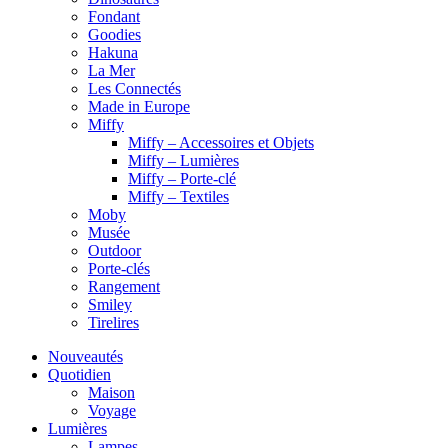
Fondant
Goodies
Hakuna
La Mer
Les Connectés
Made in Europe
Miffy
Miffy – Accessoires et Objets
Miffy – Lumières
Miffy – Porte-clé
Miffy – Textiles
Moby
Musée
Outdoor
Porte-clés
Rangement
Smiley
Tirelires
Nouveautés
Quotidien
Maison
Voyage
Lumières
Lampes