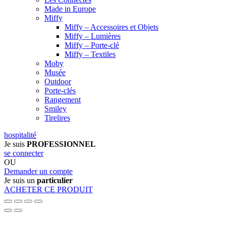
Made in Europe
Miffy
Miffy – Accessoires et Objets
Miffy – Lumières
Miffy – Porte-clé
Miffy – Textiles
Moby
Musée
Outdoor
Porte-clés
Rangement
Smiley
Tirelires
hospitalité
Je suis
PROFESSIONNEL
se connecter
OU
Demander un compte
Je suis un
particulier
ACHETER CE PRODUIT