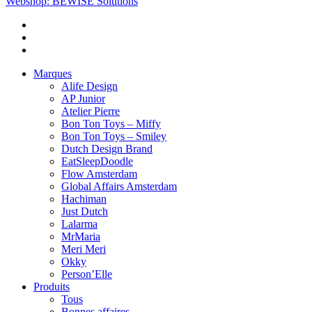
Webshop: BEWISE Solutions
Marques
Alife Design
AP Junior
Atelier Pierre
Bon Ton Toys – Miffy
Bon Ton Toys – Smiley
Dutch Design Brand
EatSleepDoodle
Flow Amsterdam
Global Affairs Amsterdam
Hachiman
Just Dutch
Lalarma
MrMaria
Meri Meri
Okky
Person’Elle
Produits
Tous
Bonnes affaires