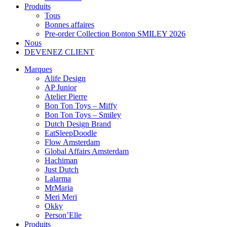
Produits
Tous
Bonnes affaires
Pre-order Collection Bonton SMILEY 2026
Nous
DEVENEZ CLIENT
Marques
Alife Design
AP Junior
Atelier Pierre
Bon Ton Toys – Miffy
Bon Ton Toys – Smiley
Dutch Design Brand
EatSleepDoodle
Flow Amsterdam
Global Affairs Amsterdam
Hachiman
Just Dutch
Lalarma
MrMaria
Meri Meri
Okky
Person’Elle
Produits