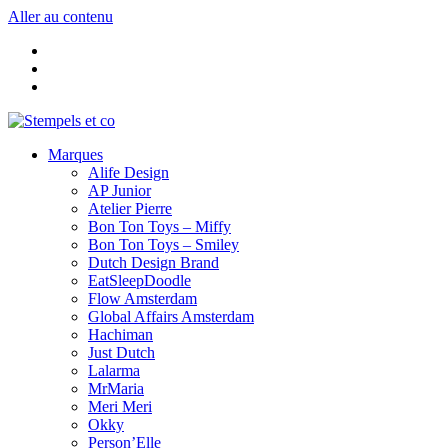
Aller au contenu
Marques
Alife Design
AP Junior
Atelier Pierre
Bon Ton Toys – Miffy
Bon Ton Toys – Smiley
Dutch Design Brand
EatSleepDoodle
Flow Amsterdam
Global Affairs Amsterdam
Hachiman
Just Dutch
Lalarma
MrMaria
Meri Meri
Okky
Person’Elle