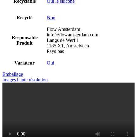
Recyclable
Oui le silicone
Recyclé
Non
Flow Amsterdam -
info@flowamsterdam.com
Responsable
Langs de Werf 1
Produit
1185 XT, Amstelveen
Pays-bas
Variateur
Oui
Emballage
images haute résolution