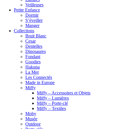
Veilleuses
Petite Enfance
Dormir
S’éveiller
Manger
Collections
Bruit Blanc
Cesar
Dentelles
Dinosaures
Fondant
Goodies
Hakuna
La Mer
Les Connectés
Made in Europe
Miffy
Miffy – Accessoires et Objets
Miffy – Lumières
Miffy – Porte-clé
Miffy – Textiles
Moby
Musée
Outdoor