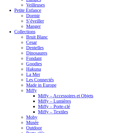
Veilleuses
Petite Enfance
Dormir
S’éveiller
Manger
Collections
Bruit Blanc
Cesar
Dentelles
Dinosaures
Fondant
Goodies
Hakuna
La Mer
Les Connectés
Made in Europe
Miffy
Miffy – Accessoires et Objets
Miffy – Lumières
Miffy – Porte-clé
Miffy – Textiles
Moby
Musée
Outdoor