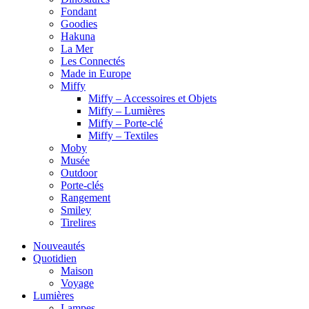
Fondant
Goodies
Hakuna
La Mer
Les Connectés
Made in Europe
Miffy
Miffy – Accessoires et Objets
Miffy – Lumières
Miffy – Porte-clé
Miffy – Textiles
Moby
Musée
Outdoor
Porte-clés
Rangement
Smiley
Tirelires
Nouveautés
Quotidien
Maison
Voyage
Lumières
Lampes