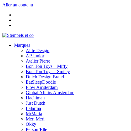
Aller au contenu
Marques
Alife Design
AP Junior
Atelier Pierre
Bon Ton Toys – Miffy
Bon Ton Toys – Smiley
Dutch Design Brand
EatSleepDoodle
Flow Amsterdam
Global Affairs Amsterdam
Hachiman
Just Dutch
Lalarma
MrMaria
Meri Meri
Okky
Person’Elle