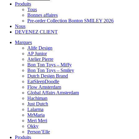
Produits
Tous
Bonnes affaires
Pre-order Collection Bonton SMILEY 2026
Nous
DEVENEZ CLIENT
Marques
Alife Design
AP Junior
Atelier Pierre
Bon Ton Toys – Miffy
Bon Ton Toys – Smiley
Dutch Design Brand
EatSleepDoodle
Flow Amsterdam
Global Affairs Amsterdam
Hachiman
Just Dutch
Lalarma
MrMaria
Meri Meri
Okky
Person’Elle
Produits