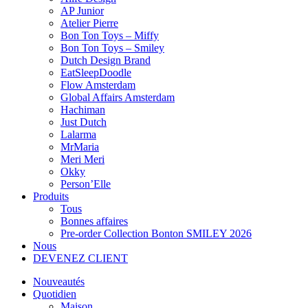
AP Junior
Atelier Pierre
Bon Ton Toys – Miffy
Bon Ton Toys – Smiley
Dutch Design Brand
EatSleepDoodle
Flow Amsterdam
Global Affairs Amsterdam
Hachiman
Just Dutch
Lalarma
MrMaria
Meri Meri
Okky
Person’Elle
Produits
Tous
Bonnes affaires
Pre-order Collection Bonton SMILEY 2026
Nous
DEVENEZ CLIENT
Nouveautés
Quotidien
Maison