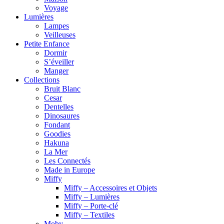
Voyage
Lumières
Lampes
Veilleuses
Petite Enfance
Dormir
S’éveiller
Manger
Collections
Bruit Blanc
Cesar
Dentelles
Dinosaures
Fondant
Goodies
Hakuna
La Mer
Les Connectés
Made in Europe
Miffy
Miffy – Accessoires et Objets
Miffy – Lumières
Miffy – Porte-clé
Miffy – Textiles
Moby