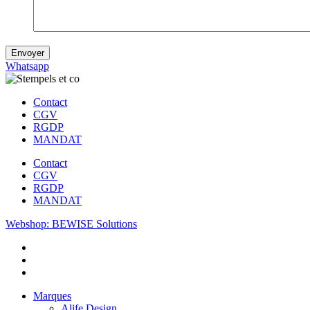
Whatsapp
Contact
CGV
RGDP
MANDAT
Contact
CGV
RGDP
MANDAT
Webshop: BEWISE Solutions
Marques
Alife Design