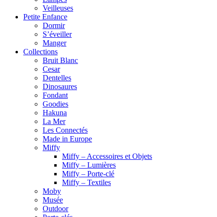
Veilleuses
Petite Enfance
Dormir
S’éveiller
Manger
Collections
Bruit Blanc
Cesar
Dentelles
Dinosaures
Fondant
Goodies
Hakuna
La Mer
Les Connectés
Made in Europe
Miffy
Miffy – Accessoires et Objets
Miffy – Lumières
Miffy – Porte-clé
Miffy – Textiles
Moby
Musée
Outdoor