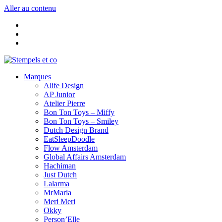
Aller au contenu
Marques
Alife Design
AP Junior
Atelier Pierre
Bon Ton Toys – Miffy
Bon Ton Toys – Smiley
Dutch Design Brand
EatSleepDoodle
Flow Amsterdam
Global Affairs Amsterdam
Hachiman
Just Dutch
Lalarma
MrMaria
Meri Meri
Okky
Person’Elle