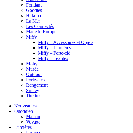
Fondant
Goodies
Hakuna
La Mer
Les Connectés
Made in Europe
Miffy
Miffy – Accessoires et Objets
Miffy – Lumières
Miffy – Porte-clé
Miffy – Textiles
Moby
Musée
Outdoor
Porte-clés
Rangement
Smiley
Tirelires
Nouveautés
Quotidien
Maison
Voyage
Lumières
Lampes