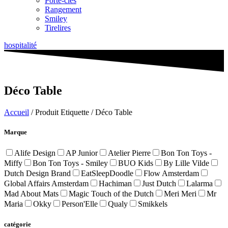
Porte-clés
Rangement
Smiley
Tirelires
hospitalité
Déco Table
Accueil
/ Produit Etiquette / Déco Table
Marque
Alife Design
AP Junior
Atelier Pierre
Bon Ton Toys -
Miffy
Bon Ton Toys - Smiley
BUO Kids
By Lille Vilde
Dutch Design Brand
EatSleepDoodle
Flow Amsterdam
Global Affairs Amsterdam
Hachiman
Just Dutch
Lalarma
Mad About Mats
Magic Touch of the Dutch
Meri Meri
Mr
Maria
Okky
Person'Elle
Qualy
Smikkels
catégorie