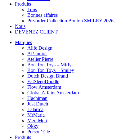
Produits
Tous
Bonnes affaires
Pre-order Collection Bonton SMILEY 2026
Nous
DEVENEZ CLIENT
Marques
Alife Design
AP Junior
Atelier Pierre
Bon Ton Toys – Miffy
Bon Ton Toys – Smiley
Dutch Design Brand
EatSleepDoodle
Flow Amsterdam
Global Affairs Amsterdam
Hachiman
Just Dutch
Lalarma
MrMaria
Meri Meri
Okky
Person’Elle
Produits