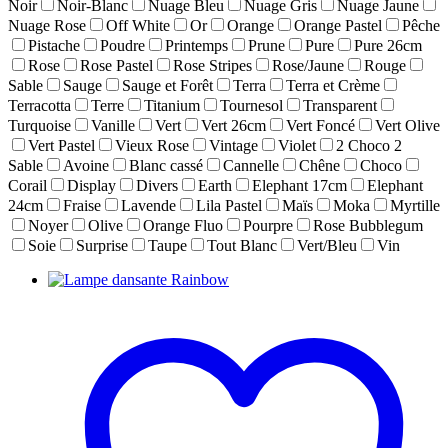
Noir
Noir-Blanc
Nuage Bleu
Nuage Gris
Nuage Jaune
Nuage Rose
Off White
Or
Orange
Orange Pastel
Pêche
Pistache
Poudre
Printemps
Prune
Pure
Pure 26cm
Rose
Rose Pastel
Rose Stripes
Rose/Jaune
Rouge
Sable
Sauge
Sauge et Forêt
Terra
Terra et Crème
Terracotta
Terre
Titanium
Tournesol
Transparent
Turquoise
Vanille
Vert
Vert 26cm
Vert Foncé
Vert Olive
Vert Pastel
Vieux Rose
Vintage
Violet
2 Choco 2
Sable
Avoine
Blanc cassé
Cannelle
Chêne
Choco
Corail
Display
Divers
Earth
Elephant 17cm
Elephant
24cm
Fraise
Lavende
Lila Pastel
Maïs
Moka
Myrtille
Noyer
Olive
Orange Fluo
Pourpre
Rose Bubblegum
Soie
Surprise
Taupe
Tout Blanc
Vert/Bleu
Vin