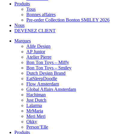
Produits
Tous
Bonnes affaires
Pre-order Collection Bonton SMILEY 2026
Nous
DEVENEZ CLIENT
Marques
Alife Design
AP Junior
Atelier Pierre
Bon Ton Toys – Miffy
Bon Ton Toys – Smiley
Dutch Design Brand
EatSleepDoodle
Flow Amsterdam
Global Affairs Amsterdam
Hachiman
Just Dutch
Lalarma
MrMaria
Meri Meri
Okky
Person’Elle
Produits