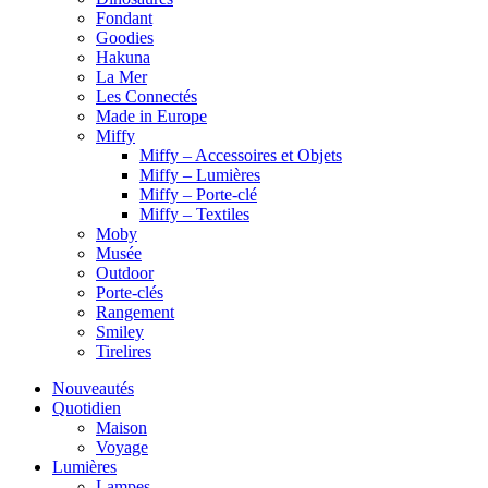
Fondant
Goodies
Hakuna
La Mer
Les Connectés
Made in Europe
Miffy
Miffy – Accessoires et Objets
Miffy – Lumières
Miffy – Porte-clé
Miffy – Textiles
Moby
Musée
Outdoor
Porte-clés
Rangement
Smiley
Tirelires
Nouveautés
Quotidien
Maison
Voyage
Lumières
Lampes