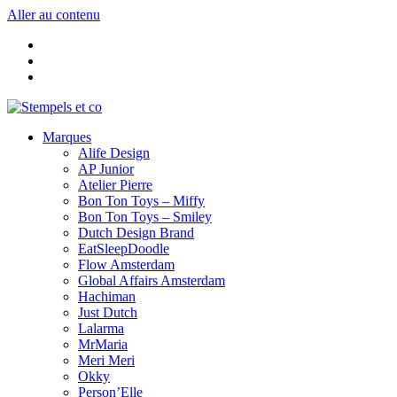
Aller au contenu
Marques
Alife Design
AP Junior
Atelier Pierre
Bon Ton Toys – Miffy
Bon Ton Toys – Smiley
Dutch Design Brand
EatSleepDoodle
Flow Amsterdam
Global Affairs Amsterdam
Hachiman
Just Dutch
Lalarma
MrMaria
Meri Meri
Okky
Person’Elle