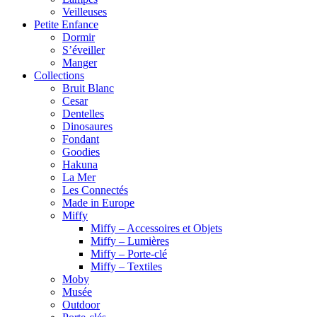
Veilleuses
Petite Enfance
Dormir
S’éveiller
Manger
Collections
Bruit Blanc
Cesar
Dentelles
Dinosaures
Fondant
Goodies
Hakuna
La Mer
Les Connectés
Made in Europe
Miffy
Miffy – Accessoires et Objets
Miffy – Lumières
Miffy – Porte-clé
Miffy – Textiles
Moby
Musée
Outdoor