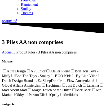
Porte-clés
Rangement
Smiley
Tirelires
hospitalité
3 Piles AA non comprises
Accueil
/ Produit Piles / 3 Piles AA non comprises
Marque
Alife Design
AP Junior
Atelier Pierre
Bon Ton Toys -
Miffy
Bon Ton Toys - Smiley
BUO Kids
By Lille Vilde
Dutch Design Brand
EatSleepDoodle
Flow Amsterdam
Global Affairs Amsterdam
Hachiman
Just Dutch
Lalarma
Mad About Mats
Magic Touch of the Dutch
Meri Meri
Mr
Maria
Okky
Person'Elle
Qualy
Smikkels
catégorie