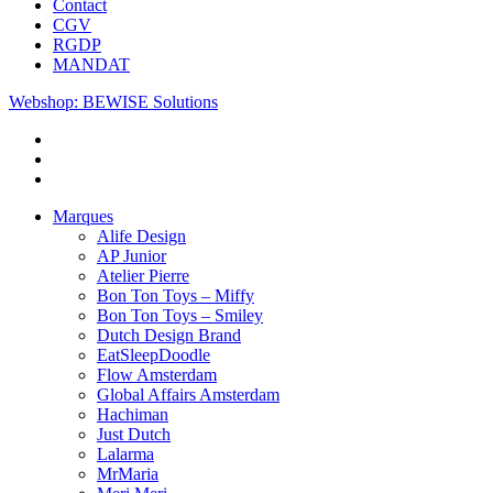
Contact
CGV
RGDP
MANDAT
Webshop: BEWISE Solutions
Marques
Alife Design
AP Junior
Atelier Pierre
Bon Ton Toys – Miffy
Bon Ton Toys – Smiley
Dutch Design Brand
EatSleepDoodle
Flow Amsterdam
Global Affairs Amsterdam
Hachiman
Just Dutch
Lalarma
MrMaria