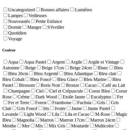
Uncategorized
Bonnes affaires
Lumières
Lampes
Veilleuses
Nouveautés
Petite Enfance
Dormir
Manger
S'éveiller
Quotidien
Voyage
Couleur
Aqua
Aqua Pastel
Argent
Argile
Argile et Vintage
Automne
Beige
Beige 17cm
Beige 24cm
Blanc
Bleu
Bleu 26cm
Bleu Argenté
Bleu Atlantique
Bleu clair
Bleu Cobalt
Bleu Foncé
Bleu Glace
Bleu Marine
Bleu
Pastel
Blossom
Boris Noir
Bronze
Cacao
Café au Lait
Champagne
Ciel
Ciel et Crépuscule
Coeur Bleu
Coeur
Rose
Crème
Dark Wood
Etoile Jaune
Eucalyptus
Fer
Fer et Terre
Forest
Framboise
Fuchsia
Gris
Gris
Clair
Gris Foncé
Iris
Ivoire
Jaune
Jaune Pastel
Lavande
Light Wood
Lila
Lila et Cacao
M-Rose
Magic
Bleu
Magnolia
Marron
Marron 17cm
Marron 24cm
Menthe
Mer
Mix
Mix Gris
Moutarde
Multicolor