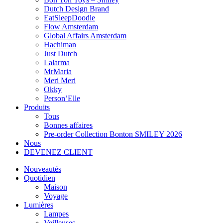
Dutch Design Brand
EatSleepDoodle
Flow Amsterdam
Global Affairs Amsterdam
Hachiman
Just Dutch
Lalarma
MrMaria
Meri Meri
Okky
Person’Elle
Produits
Tous
Bonnes affaires
Pre-order Collection Bonton SMILEY 2026
Nous
DEVENEZ CLIENT
Nouveautés
Quotidien
Maison
Voyage
Lumières
Lampes
Veilleuses