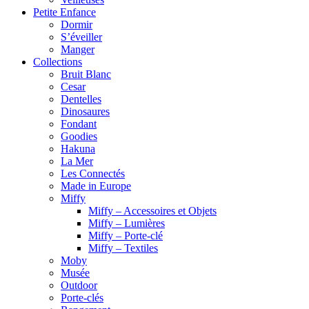
Petite Enfance
Dormir
S’éveiller
Manger
Collections
Bruit Blanc
Cesar
Dentelles
Dinosaures
Fondant
Goodies
Hakuna
La Mer
Les Connectés
Made in Europe
Miffy
Miffy – Accessoires et Objets
Miffy – Lumières
Miffy – Porte-clé
Miffy – Textiles
Moby
Musée
Outdoor
Porte-clés