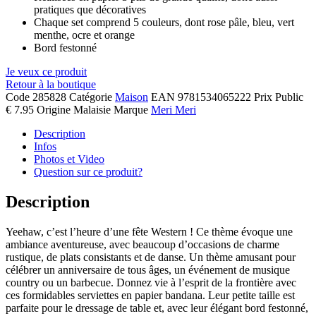
pratiques que décoratives
Chaque set comprend 5 couleurs, dont rose pâle, bleu, vert
menthe, ocre et orange
Bord festonné
Je veux ce produit
Retour à la boutique
Code
285828
Catégorie
Maison
EAN
9781534065222
Prix Public
€ 7.95
Origine
Malaisie
Marque
Meri Meri
Description
Infos
Photos et Video
Question sur ce produit?
Description
Yeehaw, c’est l’heure d’une fête Western ! Ce thème évoque une
ambiance aventureuse, avec beaucoup d’occasions de charme
rustique, de plats consistants et de danse. Un thème amusant pour
célébrer un anniversaire de tous âges, un événement de musique
country ou un barbecue. Donnez vie à l’esprit de la frontière avec
ces formidables serviettes en papier bandana. Leur petite taille est
parfaite pour le dressage de table et, avec leur élégant bord festonné,