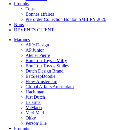
Produits
Tous
Bonnes affaires
Pre-order Collection Bonton SMILEY 2026
Nous
DEVENEZ CLIENT
Marques
Alife Design
AP Junior
Atelier Pierre
Bon Ton Toys – Miffy
Bon Ton Toys – Smiley
Dutch Design Brand
EatSleepDoodle
Flow Amsterdam
Global Affairs Amsterdam
Hachiman
Just Dutch
Lalarma
MrMaria
Meri Meri
Okky
Person’Elle
Produits