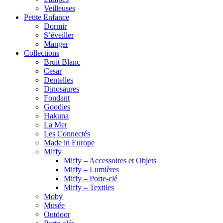
Veilleuses
Petite Enfance
Dormir
S’éveiller
Manger
Collections
Bruit Blanc
Cesar
Dentelles
Dinosaures
Fondant
Goodies
Hakuna
La Mer
Les Connectés
Made in Europe
Miffy
Miffy – Accessoires et Objets
Miffy – Lumières
Miffy – Porte-clé
Miffy – Textiles
Moby
Musée
Outdoor