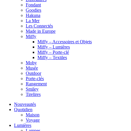
Fondant
Goodies
Hakuna
La Mer
Les Connectés
Made in Europe
Miffy
Miffy – Accessoires et Objets
Miffy – Lumières
Miffy – Porte-clé
Miffy – Textiles
Moby
Musée
Outdoor
Porte-clés
Rangement
Smiley
Tirelires
Nouveautés
Quotidien
Maison
Voyage
Lumières
Lampes