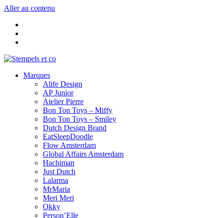
Aller au contenu
Marques
Alife Design
AP Junior
Atelier Pierre
Bon Ton Toys – Miffy
Bon Ton Toys – Smiley
Dutch Design Brand
EatSleepDoodle
Flow Amsterdam
Global Affairs Amsterdam
Hachiman
Just Dutch
Lalarma
MrMaria
Meri Meri
Okky
Person’Elle