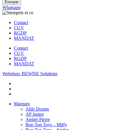
Envoyer
Whatsapp
Contact
CGV
RGDP
MANDAT
Contact
CGV
RGDP
MANDAT
Webshop: BEWISE Solutions
Marques
Alife Design
AP Junior
Atelier Pierre
Bon Ton Toys – Miffy
Bon Ton Toys – Smiley