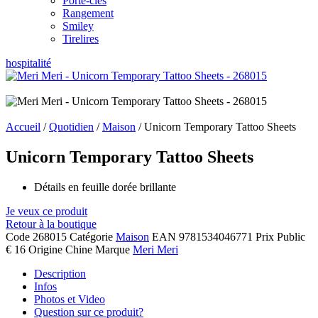
Porte-clés
Rangement
Smiley
Tirelires
hospitalité
Accueil
/
Quotidien
/
Maison
/ Unicorn Temporary Tattoo Sheets
Unicorn Temporary Tattoo Sheets
Détails en feuille dorée brillante
Je veux ce produit
Retour à la boutique
Code
268015
Catégorie
Maison
EAN
9781534046771
Prix Public
€ 16
Origine
Chine
Marque
Meri Meri
Description
Infos
Photos et Video
Question sur ce produit?