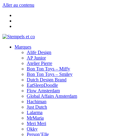
Aller au contenu
Marques
Alife Design
AP Junior
Atelier Pierre
Bon Ton Toys – Miffy
Bon Ton Toys – Smiley
Dutch Design Brand
EatSleepDoodle
Flow Amsterdam
Global Affairs Amsterdam
Hachiman
Just Dutch
Lalarma
MrMaria
Meri Meri
Okky
Person’Elle