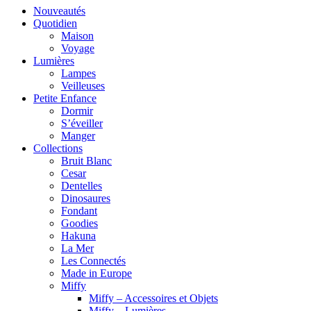
Nouveautés
Quotidien
Maison
Voyage
Lumières
Lampes
Veilleuses
Petite Enfance
Dormir
S’éveiller
Manger
Collections
Bruit Blanc
Cesar
Dentelles
Dinosaures
Fondant
Goodies
Hakuna
La Mer
Les Connectés
Made in Europe
Miffy
Miffy – Accessoires et Objets
Miffy – Lumières