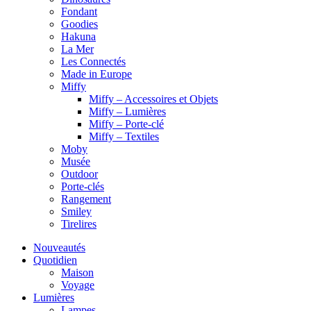
Fondant
Goodies
Hakuna
La Mer
Les Connectés
Made in Europe
Miffy
Miffy – Accessoires et Objets
Miffy – Lumières
Miffy – Porte-clé
Miffy – Textiles
Moby
Musée
Outdoor
Porte-clés
Rangement
Smiley
Tirelires
Nouveautés
Quotidien
Maison
Voyage
Lumières
Lampes