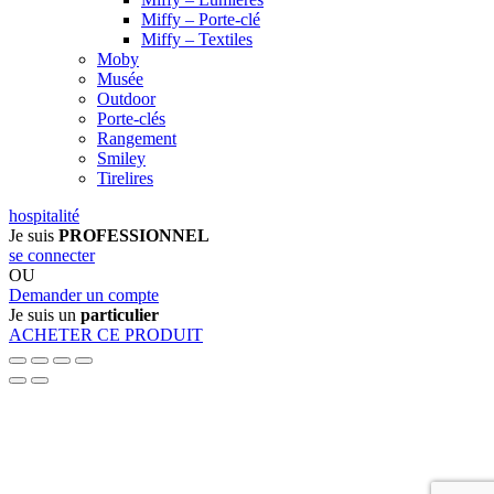
Miffy – Porte-clé
Miffy – Textiles
Moby
Musée
Outdoor
Porte-clés
Rangement
Smiley
Tirelires
hospitalité
Je suis
PROFESSIONNEL
se connecter
OU
Demander un compte
Je suis un
particulier
ACHETER CE PRODUIT