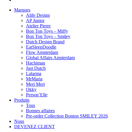
Marques
Alife Design
AP Junior
Atelier Pierre
Bon Ton Toys – Miffy
Bon Ton Toys – Smiley
Dutch Design Brand
EatSleepDoodle
Flow Amsterdam
Global Affairs Amsterdam
Hachiman
Just Dutch
Lalarma
MrMaria
Meri Meri
Okky
Person’Elle
Produits
Tous
Bonnes affaires
Pre-order Collection Bonton SMILEY 2026
Nous
DEVENEZ CLIENT