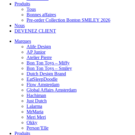
Produits
Tous
Bonnes affaires
Pre-order Collection Bonton SMILEY 2026
Nous
DEVENEZ CLIENT
Marques
Alife Design
AP Junior
Atelier Pierre
Bon Ton Toys – Miffy
Bon Ton Toys – Smiley
Dutch Design Brand
EatSleepDoodle
Flow Amsterdam
Global Affairs Amsterdam
Hachiman
Just Dutch
Lalarma
MrMaria
Meri Meri
Okky
Person’Elle
Produits