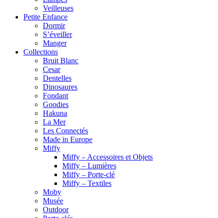
Veilleuses
Petite Enfance
Dormir
S’éveiller
Manger
Collections
Bruit Blanc
Cesar
Dentelles
Dinosaures
Fondant
Goodies
Hakuna
La Mer
Les Connectés
Made in Europe
Miffy
Miffy – Accessoires et Objets
Miffy – Lumières
Miffy – Porte-clé
Miffy – Textiles
Moby
Musée
Outdoor