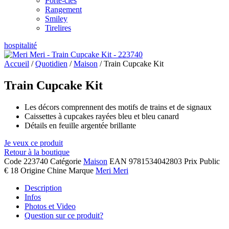
Porte-clés
Rangement
Smiley
Tirelires
hospitalité
Accueil
/
Quotidien
/
Maison
/ Train Cupcake Kit
Train Cupcake Kit
Les décors comprennent des motifs de trains et de signaux
Caissettes à cupcakes rayées bleu et bleu canard
Détails en feuille argentée brillante
Je veux ce produit
Retour à la boutique
Code
223740
Catégorie
Maison
EAN
9781534042803
Prix Public
€ 18
Origine
Chine
Marque
Meri Meri
Description
Infos
Photos et Video
Question sur ce produit?