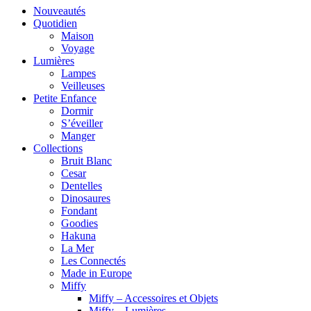
Nouveautés
Quotidien
Maison
Voyage
Lumières
Lampes
Veilleuses
Petite Enfance
Dormir
S’éveiller
Manger
Collections
Bruit Blanc
Cesar
Dentelles
Dinosaures
Fondant
Goodies
Hakuna
La Mer
Les Connectés
Made in Europe
Miffy
Miffy – Accessoires et Objets
Miffy – Lumières