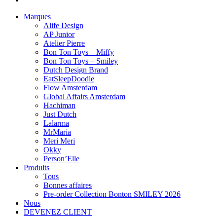
Marques
Alife Design
AP Junior
Atelier Pierre
Bon Ton Toys – Miffy
Bon Ton Toys – Smiley
Dutch Design Brand
EatSleepDoodle
Flow Amsterdam
Global Affairs Amsterdam
Hachiman
Just Dutch
Lalarma
MrMaria
Meri Meri
Okky
Person’Elle
Produits
Tous
Bonnes affaires
Pre-order Collection Bonton SMILEY 2026
Nous
DEVENEZ CLIENT