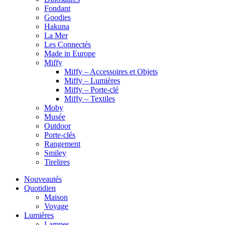
Fondant
Goodies
Hakuna
La Mer
Les Connectés
Made in Europe
Miffy
Miffy – Accessoires et Objets
Miffy – Lumières
Miffy – Porte-clé
Miffy – Textiles
Moby
Musée
Outdoor
Porte-clés
Rangement
Smiley
Tirelires
Nouveautés
Quotidien
Maison
Voyage
Lumières
Lampes