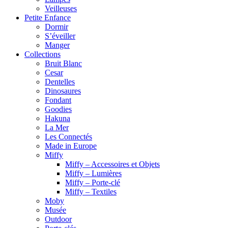
Veilleuses
Petite Enfance
Dormir
S’éveiller
Manger
Collections
Bruit Blanc
Cesar
Dentelles
Dinosaures
Fondant
Goodies
Hakuna
La Mer
Les Connectés
Made in Europe
Miffy
Miffy – Accessoires et Objets
Miffy – Lumières
Miffy – Porte-clé
Miffy – Textiles
Moby
Musée
Outdoor