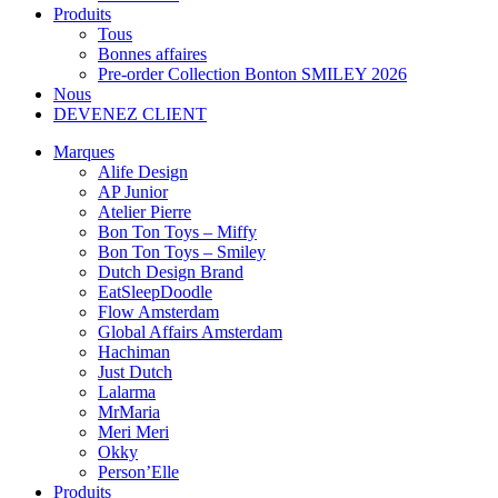
Produits
Tous
Bonnes affaires
Pre-order Collection Bonton SMILEY 2026
Nous
DEVENEZ CLIENT
Marques
Alife Design
AP Junior
Atelier Pierre
Bon Ton Toys – Miffy
Bon Ton Toys – Smiley
Dutch Design Brand
EatSleepDoodle
Flow Amsterdam
Global Affairs Amsterdam
Hachiman
Just Dutch
Lalarma
MrMaria
Meri Meri
Okky
Person’Elle
Produits