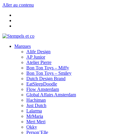
Aller au contenu
Marques
Alife Design
AP Junior
Atelier Pierre
Bon Ton Toys – Miffy
Bon Ton Toys – Smiley
Dutch Design Brand
EatSleepDoodle
Flow Amsterdam
Global Affairs Amsterdam
Hachiman
Just Dutch
Lalarma
MrMaria
Meri Meri
Okky
Person’Elle