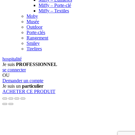
Miffy – Porte-clé
Miffy – Textiles
Moby
Musée
Outdoor
Porte-clés
Rangement
Smiley
Tirelires
hospitalité
Je suis
PROFESSIONNEL
se connecter
OU
Demander un compte
Je suis un
particulier
ACHETER CE PRODUIT