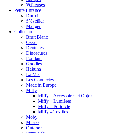
Veilleuses
Petite Enfance
Dormir
S’éveiller
Manger
Collections
Bruit Blanc
Cesar
Dentelles
Dinosaures
Fondant
Goodies
Hakuna
La Mer
Les Connectés
Made in Europe
Miffy
Miffy – Accessoires et Objets
Miffy – Lumières
Miffy – Porte-clé
Miffy – Textiles
Moby
Musée
Outdoor