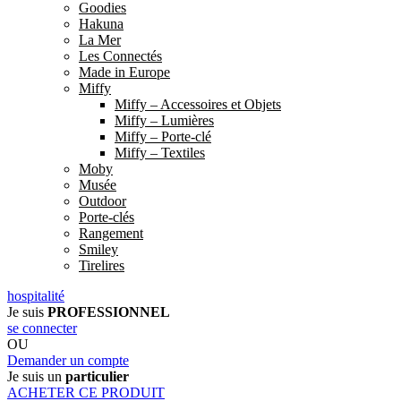
Goodies
Hakuna
La Mer
Les Connectés
Made in Europe
Miffy
Miffy – Accessoires et Objets
Miffy – Lumières
Miffy – Porte-clé
Miffy – Textiles
Moby
Musée
Outdoor
Porte-clés
Rangement
Smiley
Tirelires
hospitalité
Je suis
PROFESSIONNEL
se connecter
OU
Demander un compte
Je suis un
particulier
ACHETER CE PRODUIT