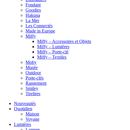
Fondant
Goodies
Hakuna
La Mer
Les Connectés
Made in Europe
Miffy
Miffy – Accessoires et Objets
Miffy – Lumières
Miffy – Porte-clé
Miffy – Textiles
Moby
Musée
Outdoor
Porte-clés
Rangement
Smiley
Tirelires
Nouveautés
Quotidien
Maison
Voyage
Lumières
Lampes