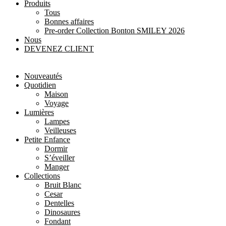
Produits
Tous
Bonnes affaires
Pre-order Collection Bonton SMILEY 2026
Nous
DEVENEZ CLIENT
Nouveautés
Quotidien
Maison
Voyage
Lumières
Lampes
Veilleuses
Petite Enfance
Dormir
S’éveiller
Manger
Collections
Bruit Blanc
Cesar
Dentelles
Dinosaures
Fondant