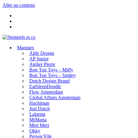
Aller au contenu
Marques
Alife Design
AP Junior
Atelier Pierre
Bon Ton Toys – Miffy
Bon Ton Toys – Smiley
Dutch Design Brand
EatSleepDoodle
Flow Amsterdam
Global Affairs Amsterdam
Hachiman
Just Dutch
Lalarma
MrMaria
Meri Meri
Okky
Person’Elle