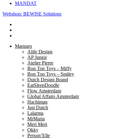
MANDAT
Webshop: BEWISE Solutions
Marques
Alife Design
AP Junior
Atelier Pierre
Bon Ton Toys – Miffy
Bon Ton Toys – Smiley
Dutch Design Brand
EatSleepDoodle
Flow Amsterdam
Global Affairs Amsterdam
Hachiman
Just Dutch
Lalarma
MrMaria
Meri Meri
Okky
Person’Elle