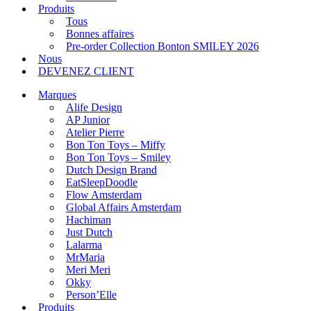
Produits
Tous
Bonnes affaires
Pre-order Collection Bonton SMILEY 2026
Nous
DEVENEZ CLIENT
Marques
Alife Design
AP Junior
Atelier Pierre
Bon Ton Toys – Miffy
Bon Ton Toys – Smiley
Dutch Design Brand
EatSleepDoodle
Flow Amsterdam
Global Affairs Amsterdam
Hachiman
Just Dutch
Lalarma
MrMaria
Meri Meri
Okky
Person’Elle
Produits