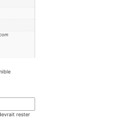
.com
nible
devrait rester
.