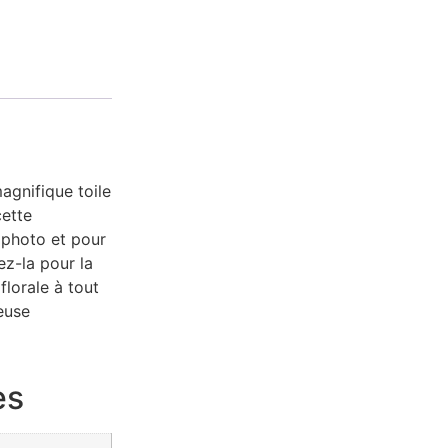
agnifique toile
cette
s photo et pour
ez-la pour la
lorale à tout
euse
es