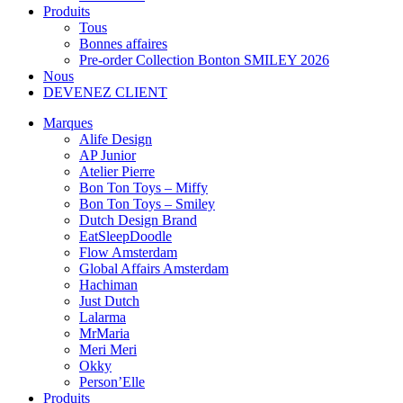
Produits
Tous
Bonnes affaires
Pre-order Collection Bonton SMILEY 2026
Nous
DEVENEZ CLIENT
Marques
Alife Design
AP Junior
Atelier Pierre
Bon Ton Toys – Miffy
Bon Ton Toys – Smiley
Dutch Design Brand
EatSleepDoodle
Flow Amsterdam
Global Affairs Amsterdam
Hachiman
Just Dutch
Lalarma
MrMaria
Meri Meri
Okky
Person’Elle
Produits