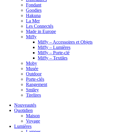
Fondant
Goodies
Hakuna
La Mer
Les Connectés
Made in Europe
Miffy
Miffy – Accessoires et Objets
Miffy – Lumières
Miffy – Porte-clé
Miffy – Textiles
Moby
Musée
Outdoor
Porte-clés
Rangement
Smiley
Tirelires
Nouveautés
Quotidien
Maison
Voyage
Lumières
Lampes