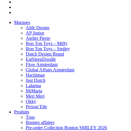
Marques
Alife Design
AP Junior
Atelier Pierre
Bon Ton Toys – Miffy
Bon Ton Toys – Smiley
Dutch Design Brand
EatSleepDoodle
Flow Amsterdam
Global Affairs Amsterdam
Hachiman
Just Dutch
Lalarma
MrMaria
Meri Meri
Okky
Person’Elle
Produits
Tous
Bonnes affaires
Pre-order Collection Bonton SMILEY 2026