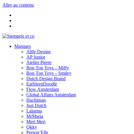
Aller au contenu
Marques
Alife Design
AP Junior
Atelier Pierre
Bon Ton Toys – Miffy
Bon Ton Toys – Smiley
Dutch Design Brand
EatSleepDoodle
Flow Amsterdam
Global Affairs Amsterdam
Hachiman
Just Dutch
Lalarma
MrMaria
Meri Meri
Okky
Person’Elle