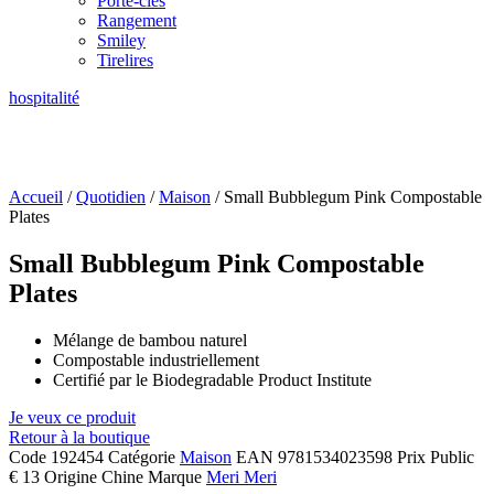
Porte-clés
Rangement
Smiley
Tirelires
hospitalité
Accueil
/
Quotidien
/
Maison
/ Small Bubblegum Pink Compostable
Plates
Small Bubblegum Pink Compostable
Plates
Mélange de bambou naturel
Compostable industriellement
Certifié par le Biodegradable Product Institute
Je veux ce produit
Retour à la boutique
Code
192454
Catégorie
Maison
EAN
9781534023598
Prix Public
€ 13
Origine
Chine
Marque
Meri Meri