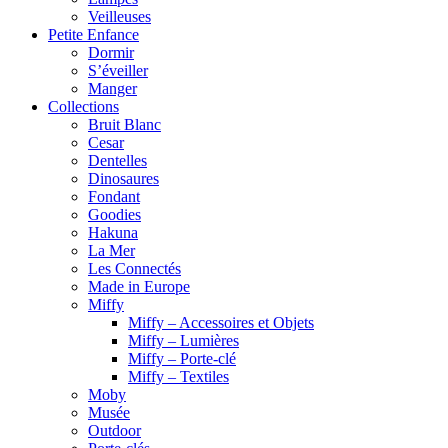
Veilleuses
Petite Enfance
Dormir
S’éveiller
Manger
Collections
Bruit Blanc
Cesar
Dentelles
Dinosaures
Fondant
Goodies
Hakuna
La Mer
Les Connectés
Made in Europe
Miffy
Miffy – Accessoires et Objets
Miffy – Lumières
Miffy – Porte-clé
Miffy – Textiles
Moby
Musée
Outdoor