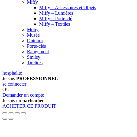
Miffy
Miffy – Accessoires et Objets
Miffy – Lumières
Miffy – Porte-clé
Miffy – Textiles
Moby
Musée
Outdoor
Porte-clés
Rangement
Smiley
Tirelires
hospitalité
Je suis
PROFESSIONNEL
se connecter
OU
Demander un compte
Je suis un
particulier
ACHETER CE PRODUIT