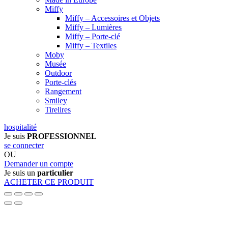
Miffy
Miffy – Accessoires et Objets
Miffy – Lumières
Miffy – Porte-clé
Miffy – Textiles
Moby
Musée
Outdoor
Porte-clés
Rangement
Smiley
Tirelires
hospitalité
Je suis
PROFESSIONNEL
se connecter
OU
Demander un compte
Je suis un
particulier
ACHETER CE PRODUIT