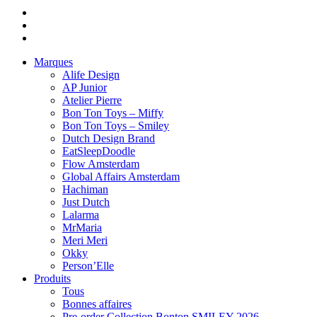
Marques
Alife Design
AP Junior
Atelier Pierre
Bon Ton Toys – Miffy
Bon Ton Toys – Smiley
Dutch Design Brand
EatSleepDoodle
Flow Amsterdam
Global Affairs Amsterdam
Hachiman
Just Dutch
Lalarma
MrMaria
Meri Meri
Okky
Person’Elle
Produits
Tous
Bonnes affaires
Pre-order Collection Bonton SMILEY 2026