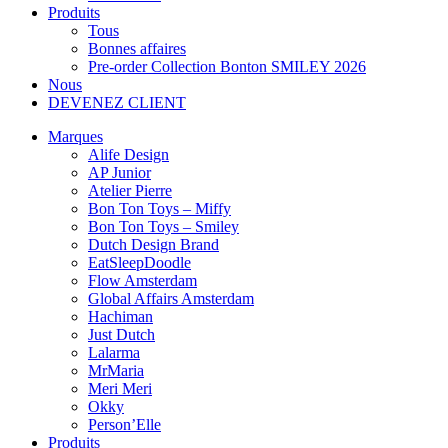
Produits
Tous
Bonnes affaires
Pre-order Collection Bonton SMILEY 2026
Nous
DEVENEZ CLIENT
Marques
Alife Design
AP Junior
Atelier Pierre
Bon Ton Toys – Miffy
Bon Ton Toys – Smiley
Dutch Design Brand
EatSleepDoodle
Flow Amsterdam
Global Affairs Amsterdam
Hachiman
Just Dutch
Lalarma
MrMaria
Meri Meri
Okky
Person’Elle
Produits