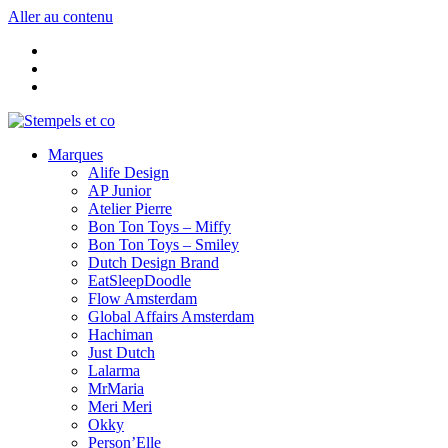
Aller au contenu
Marques
Alife Design
AP Junior
Atelier Pierre
Bon Ton Toys – Miffy
Bon Ton Toys – Smiley
Dutch Design Brand
EatSleepDoodle
Flow Amsterdam
Global Affairs Amsterdam
Hachiman
Just Dutch
Lalarma
MrMaria
Meri Meri
Okky
Person’Elle