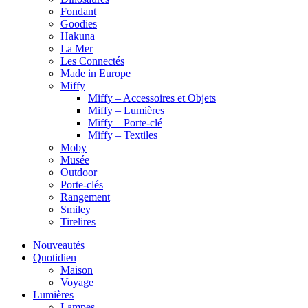
Fondant
Goodies
Hakuna
La Mer
Les Connectés
Made in Europe
Miffy
Miffy – Accessoires et Objets
Miffy – Lumières
Miffy – Porte-clé
Miffy – Textiles
Moby
Musée
Outdoor
Porte-clés
Rangement
Smiley
Tirelires
Nouveautés
Quotidien
Maison
Voyage
Lumières
Lampes