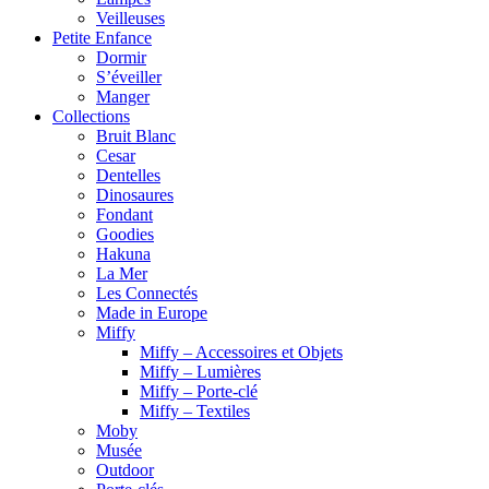
Veilleuses
Petite Enfance
Dormir
S’éveiller
Manger
Collections
Bruit Blanc
Cesar
Dentelles
Dinosaures
Fondant
Goodies
Hakuna
La Mer
Les Connectés
Made in Europe
Miffy
Miffy – Accessoires et Objets
Miffy – Lumières
Miffy – Porte-clé
Miffy – Textiles
Moby
Musée
Outdoor