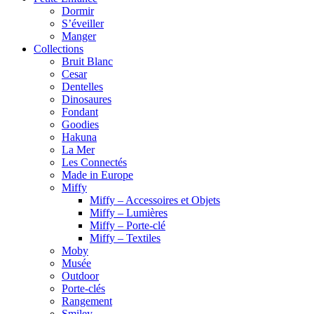
Dormir
S’éveiller
Manger
Collections
Bruit Blanc
Cesar
Dentelles
Dinosaures
Fondant
Goodies
Hakuna
La Mer
Les Connectés
Made in Europe
Miffy
Miffy – Accessoires et Objets
Miffy – Lumières
Miffy – Porte-clé
Miffy – Textiles
Moby
Musée
Outdoor
Porte-clés
Rangement
Smiley