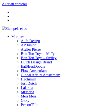
Aller au contenu
Marques
Alife Design
AP Junior
Atelier Pierre
Bon Ton Toys – Miffy
Bon Ton Toys – Smiley
Dutch Design Brand
EatSleepDoodle
Flow Amsterdam
Global Affairs Amsterdam
Hachiman
Just Dutch
Lalarma
MrMaria
Meri Meri
Okky
Person’Elle