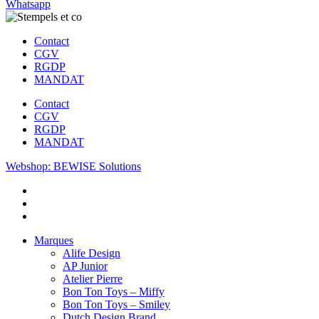
Whatsapp
Contact
CGV
RGDP
MANDAT
Contact
CGV
RGDP
MANDAT
Webshop: BEWISE Solutions
Marques
Alife Design
AP Junior
Atelier Pierre
Bon Ton Toys – Miffy
Bon Ton Toys – Smiley
Dutch Design Brand