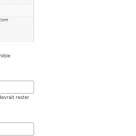
.com
nible
devrait rester
.