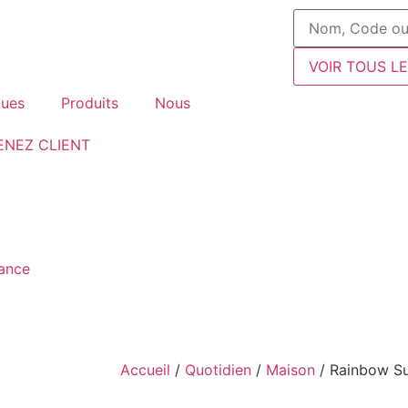
VOIR TOUS L
ues
Produits
Nous
ENEZ CLIENT
fance
Accueil
/
Quotidien
/
Maison
/ Rainbow S