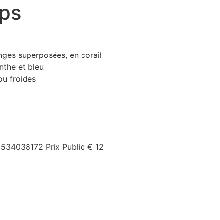
ps
nges superposées, en corail
nthe et bleu
u froides
1534038172
Prix Public
€ 12