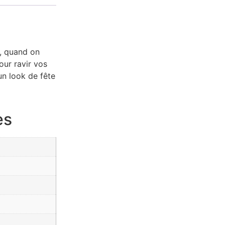
s, quand on
our ravir vos
un look de fête
es