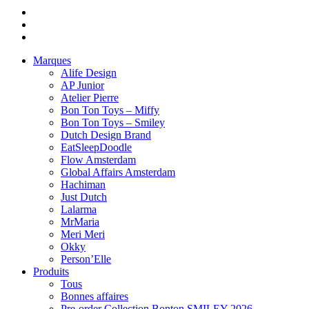
Marques
Alife Design
AP Junior
Atelier Pierre
Bon Ton Toys – Miffy
Bon Ton Toys – Smiley
Dutch Design Brand
EatSleepDoodle
Flow Amsterdam
Global Affairs Amsterdam
Hachiman
Just Dutch
Lalarma
MrMaria
Meri Meri
Okky
Person’Elle
Produits
Tous
Bonnes affaires
Pre-order Collection Bonton SMILEY 2026