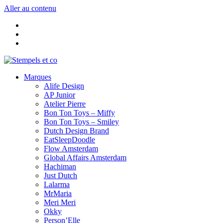
Aller au contenu
Marques
Alife Design
AP Junior
Atelier Pierre
Bon Ton Toys – Miffy
Bon Ton Toys – Smiley
Dutch Design Brand
EatSleepDoodle
Flow Amsterdam
Global Affairs Amsterdam
Hachiman
Just Dutch
Lalarma
MrMaria
Meri Meri
Okky
Person’Elle