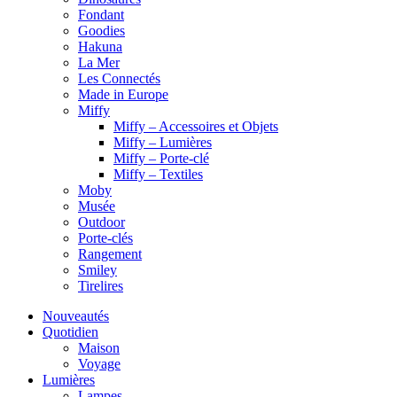
Fondant
Goodies
Hakuna
La Mer
Les Connectés
Made in Europe
Miffy
Miffy – Accessoires et Objets
Miffy – Lumières
Miffy – Porte-clé
Miffy – Textiles
Moby
Musée
Outdoor
Porte-clés
Rangement
Smiley
Tirelires
Nouveautés
Quotidien
Maison
Voyage
Lumières
Lampes