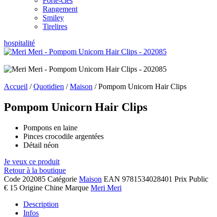
Porte-clés
Rangement
Smiley
Tirelires
hospitalité
Accueil
/
Quotidien
/
Maison
/ Pompom Unicorn Hair Clips
Pompom Unicorn Hair Clips
Pompons en laine
Pinces crocodile argentées
Détail néon
Je veux ce produit
Retour à la boutique
Code
202085
Catégorie
Maison
EAN
9781534028401
Prix Public
€ 15
Origine
Chine
Marque
Meri Meri
Description
Infos