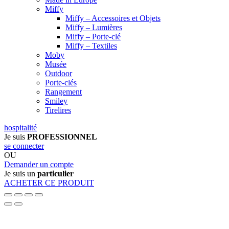
Miffy
Miffy – Accessoires et Objets
Miffy – Lumières
Miffy – Porte-clé
Miffy – Textiles
Moby
Musée
Outdoor
Porte-clés
Rangement
Smiley
Tirelires
hospitalité
Je suis
PROFESSIONNEL
se connecter
OU
Demander un compte
Je suis un
particulier
ACHETER CE PRODUIT