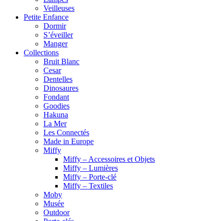
Veilleuses
Petite Enfance
Dormir
S’éveiller
Manger
Collections
Bruit Blanc
Cesar
Dentelles
Dinosaures
Fondant
Goodies
Hakuna
La Mer
Les Connectés
Made in Europe
Miffy
Miffy – Accessoires et Objets
Miffy – Lumières
Miffy – Porte-clé
Miffy – Textiles
Moby
Musée
Outdoor