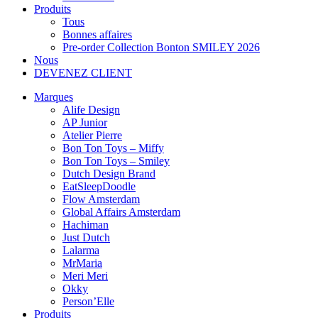
Produits
Tous
Bonnes affaires
Pre-order Collection Bonton SMILEY 2026
Nous
DEVENEZ CLIENT
Marques
Alife Design
AP Junior
Atelier Pierre
Bon Ton Toys – Miffy
Bon Ton Toys – Smiley
Dutch Design Brand
EatSleepDoodle
Flow Amsterdam
Global Affairs Amsterdam
Hachiman
Just Dutch
Lalarma
MrMaria
Meri Meri
Okky
Person’Elle
Produits