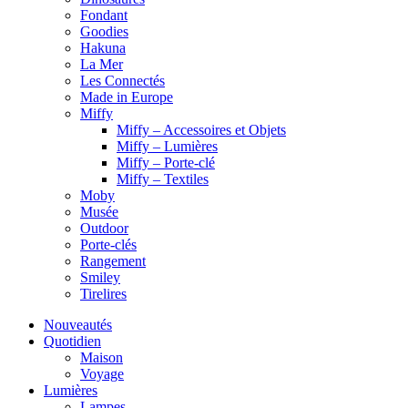
Fondant
Goodies
Hakuna
La Mer
Les Connectés
Made in Europe
Miffy
Miffy – Accessoires et Objets
Miffy – Lumières
Miffy – Porte-clé
Miffy – Textiles
Moby
Musée
Outdoor
Porte-clés
Rangement
Smiley
Tirelires
Nouveautés
Quotidien
Maison
Voyage
Lumières
Lampes