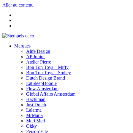
Aller au contenu
Marques
Alife Design
AP Junior
Atelier Pierre
Bon Ton Toys – Miffy
Bon Ton Toys – Smiley
Dutch Design Brand
EatSleepDoodle
Flow Amsterdam
Global Affairs Amsterdam
Hachiman
Just Dutch
Lalarma
MrMaria
Meri Meri
Okky
Person’Elle