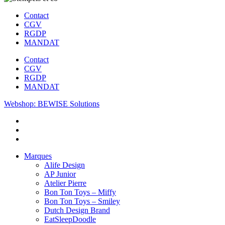
Contact
CGV
RGDP
MANDAT
Contact
CGV
RGDP
MANDAT
Webshop: BEWISE Solutions
Marques
Alife Design
AP Junior
Atelier Pierre
Bon Ton Toys – Miffy
Bon Ton Toys – Smiley
Dutch Design Brand
EatSleepDoodle