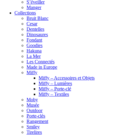
S’éveiller
Manger
Collections
Bruit Blanc
Cesar
Dentelles
Dinosaures
Fondant
Goodies
Hakuna
La Mer
Les Connectés
Made in Europe
Miffy
Miffy – Accessoires et Objets
Miffy – Lumières
Miffy – Porte-clé
Miffy – Textiles
Moby
Musée
Outdoor
Porte-clés
Rangement
Smiley
Tirelires