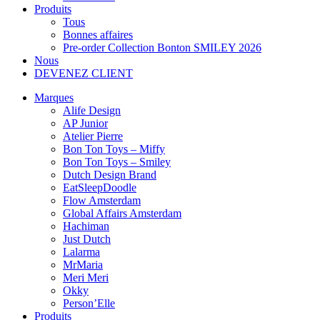
Produits
Tous
Bonnes affaires
Pre-order Collection Bonton SMILEY 2026
Nous
DEVENEZ CLIENT
Marques
Alife Design
AP Junior
Atelier Pierre
Bon Ton Toys – Miffy
Bon Ton Toys – Smiley
Dutch Design Brand
EatSleepDoodle
Flow Amsterdam
Global Affairs Amsterdam
Hachiman
Just Dutch
Lalarma
MrMaria
Meri Meri
Okky
Person’Elle
Produits