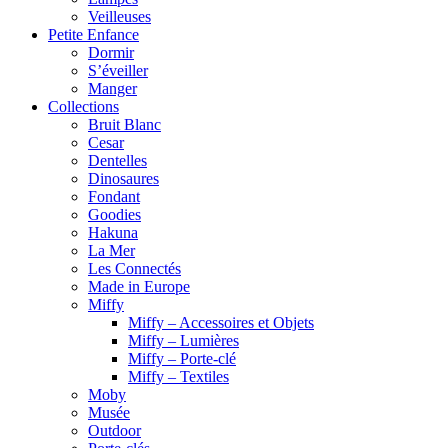
Veilleuses
Petite Enfance
Dormir
S’éveiller
Manger
Collections
Bruit Blanc
Cesar
Dentelles
Dinosaures
Fondant
Goodies
Hakuna
La Mer
Les Connectés
Made in Europe
Miffy
Miffy – Accessoires et Objets
Miffy – Lumières
Miffy – Porte-clé
Miffy – Textiles
Moby
Musée
Outdoor