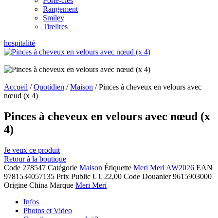
Porte-clés
Rangement
Smiley
Tirelires
hospitalité
Accueil
/
Quotidien
/
Maison
/ Pinces à cheveux en velours avec
nœud (x 4)
Pinces à cheveux en velours avec nœud (x
4)
Je veux ce produit
Retour à la boutique
Code
278547
Catégorie
Maison
Étiquette
Meri Meri AW2026
EAN
9781534057135
Prix Public
€ € 22,00
Code Douanier
9615903000
Origine
China
Marque
Meri Meri
Infos
Photos et Video