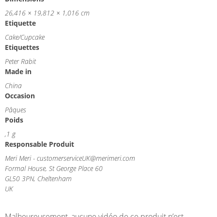
26,416 × 19,812 × 1,016 cm
Etiquette
Cake/Cupcake
Etiquettes
Peter Rabit
Made in
China
Occasion
Pâques
Poids
,1 g
Responsable Produit
Meri Meri - customerserviceUK@merimeri.com
Formal House, St George Place 60
GL50 3PN, Cheltenham
UK
Malheureusement, aucune vidéo de ce produit n’est