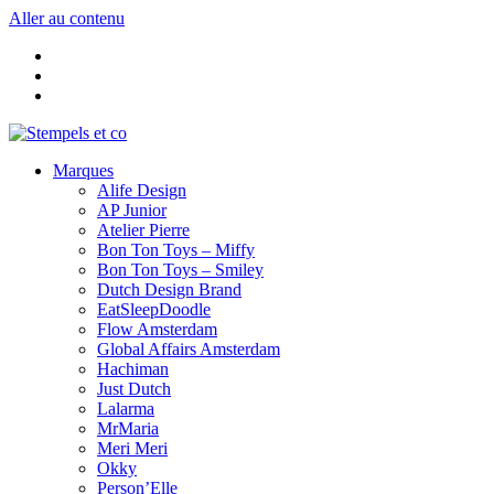
Aller au contenu
Marques
Alife Design
AP Junior
Atelier Pierre
Bon Ton Toys – Miffy
Bon Ton Toys – Smiley
Dutch Design Brand
EatSleepDoodle
Flow Amsterdam
Global Affairs Amsterdam
Hachiman
Just Dutch
Lalarma
MrMaria
Meri Meri
Okky
Person’Elle