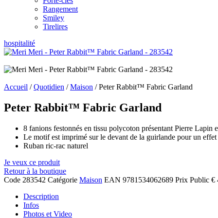
Porte-clés
Rangement
Smiley
Tirelires
hospitalité
Accueil
/
Quotidien
/
Maison
/ Peter Rabbit™ Fabric Garland
Peter Rabbit™ Fabric Garland
8 fanions festonnés en tissu polycoton présentant Pierre Lapin e
Le motif est imprimé sur le devant de la guirlande pour un effet
Ruban ric-rac naturel
Je veux ce produit
Retour à la boutique
Code
283542
Catégorie
Maison
EAN
9781534062689
Prix Public
€ 
Description
Infos
Photos et Video