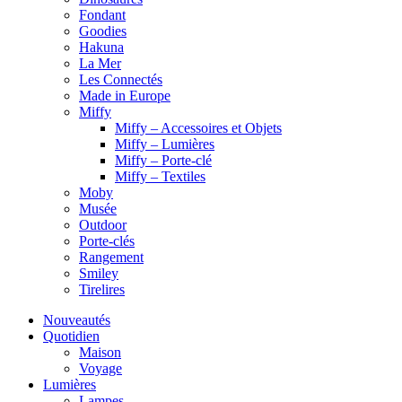
Fondant
Goodies
Hakuna
La Mer
Les Connectés
Made in Europe
Miffy
Miffy – Accessoires et Objets
Miffy – Lumières
Miffy – Porte-clé
Miffy – Textiles
Moby
Musée
Outdoor
Porte-clés
Rangement
Smiley
Tirelires
Nouveautés
Quotidien
Maison
Voyage
Lumières
Lampes