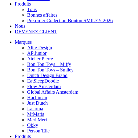
Produits
Tous
Bonnes affaires
Pre-order Collection Bonton SMILEY 2026
Nous
DEVENEZ CLIENT
Marques
Alife Design
AP Junior
Atelier Pierre
Bon Ton Toys – Miffy
Bon Ton Toys – Smiley
Dutch Design Brand
EatSleepDoodle
Flow Amsterdam
Global Affairs Amsterdam
Hachiman
Just Dutch
Lalarma
MrMaria
Meri Meri
Okky
Person’Elle
Produits