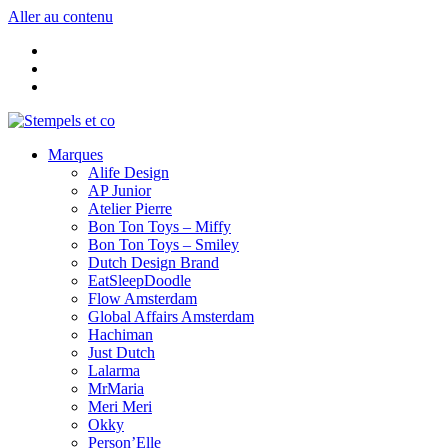
Aller au contenu
Marques
Alife Design
AP Junior
Atelier Pierre
Bon Ton Toys – Miffy
Bon Ton Toys – Smiley
Dutch Design Brand
EatSleepDoodle
Flow Amsterdam
Global Affairs Amsterdam
Hachiman
Just Dutch
Lalarma
MrMaria
Meri Meri
Okky
Person’Elle