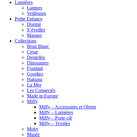
Lumières
Lampes
Veilleuses
Petite Enfance
Dormir
S’éveiller
Manger
Collections
Bruit Blanc
Cesar
Dentelles
Dinosaures
Fondant
Goodies
Hakuna
La Mer
Les Connectés
Made in Europe
Miffy
Miffy – Accessoires et Objets
Miffy – Lumières
Miffy – Porte-clé
Miffy – Textiles
Moby
Musée