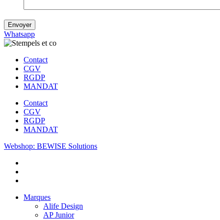
Envoyer
Whatsapp
Contact
CGV
RGDP
MANDAT
Contact
CGV
RGDP
MANDAT
Webshop: BEWISE Solutions
Marques
Alife Design
AP Junior