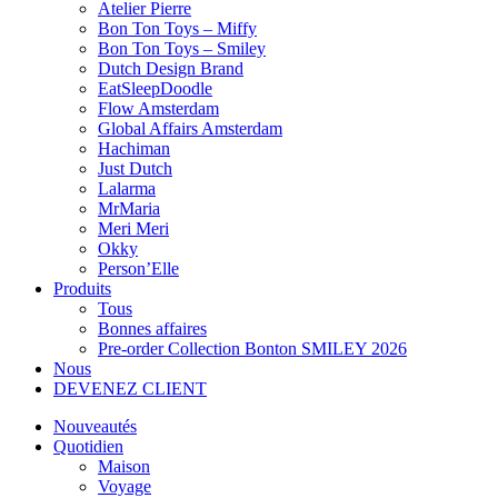
Atelier Pierre
Bon Ton Toys – Miffy
Bon Ton Toys – Smiley
Dutch Design Brand
EatSleepDoodle
Flow Amsterdam
Global Affairs Amsterdam
Hachiman
Just Dutch
Lalarma
MrMaria
Meri Meri
Okky
Person’Elle
Produits
Tous
Bonnes affaires
Pre-order Collection Bonton SMILEY 2026
Nous
DEVENEZ CLIENT
Nouveautés
Quotidien
Maison
Voyage