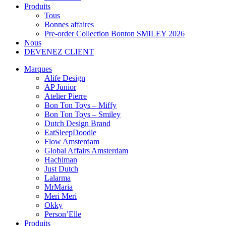
Produits
Tous
Bonnes affaires
Pre-order Collection Bonton SMILEY 2026
Nous
DEVENEZ CLIENT
Marques
Alife Design
AP Junior
Atelier Pierre
Bon Ton Toys – Miffy
Bon Ton Toys – Smiley
Dutch Design Brand
EatSleepDoodle
Flow Amsterdam
Global Affairs Amsterdam
Hachiman
Just Dutch
Lalarma
MrMaria
Meri Meri
Okky
Person’Elle
Produits