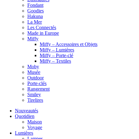
Fondant
Goodies
Hakuna
La Mer
Les Connectés
Made in Europe
Miffy
Miffy – Accessoires et Objets
Miffy – Lumières
Miffy – Porte-clé
Miffy – Textiles
Moby
Musée
Outdoor
Porte-clés
Rangement
Smiley
Tirelires
Nouveautés
Quotidien
Maison
Voyage
Lumières
Lampes