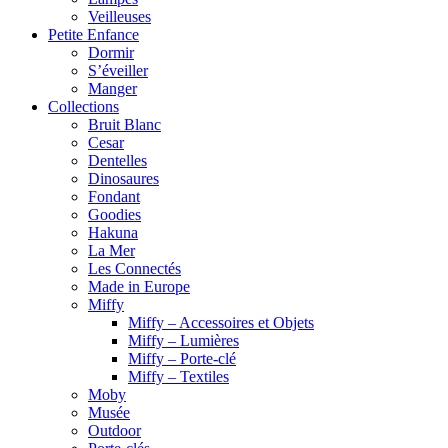
Veilleuses
Petite Enfance
Dormir
S’éveiller
Manger
Collections
Bruit Blanc
Cesar
Dentelles
Dinosaures
Fondant
Goodies
Hakuna
La Mer
Les Connectés
Made in Europe
Miffy
Miffy – Accessoires et Objets
Miffy – Lumières
Miffy – Porte-clé
Miffy – Textiles
Moby
Musée
Outdoor