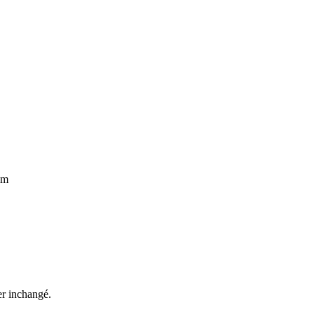
om
ter inchangé.