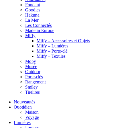
Fondant
Goodies
Hakuna
La Mer
Les Connectés
Made in Europe
Miffy
Miffy – Accessoires et Objets
Miffy – Lumières
Miffy – Porte-clé
Miffy – Textiles
Moby
Musée
Outdoor
Porte-clés
Rangement
Smiley
Tirelires
Nouveautés
Quotidien
Maison
Voyage
Lumières
Lampes