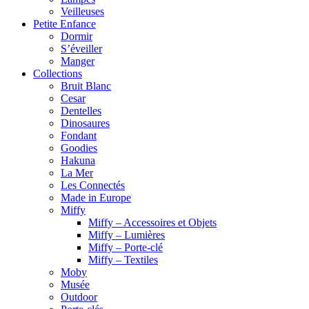
Veilleuses
Petite Enfance
Dormir
S’éveiller
Manger
Collections
Bruit Blanc
Cesar
Dentelles
Dinosaures
Fondant
Goodies
Hakuna
La Mer
Les Connectés
Made in Europe
Miffy
Miffy – Accessoires et Objets
Miffy – Lumières
Miffy – Porte-clé
Miffy – Textiles
Moby
Musée
Outdoor