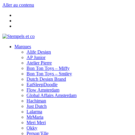
Aller au contenu
Marques
Alife Design
AP Junior
Atelier Pierre
Bon Ton Toys – Miffy
Bon Ton Toys – Smiley
Dutch Design Brand
EatSleepDoodle
Flow Amsterdam
Global Affairs Amsterdam
Hachiman
Just Dutch
Lalarma
MrMaria
Meri Meri
Okky
Person’Elle