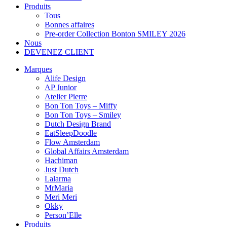
Produits
Tous
Bonnes affaires
Pre-order Collection Bonton SMILEY 2026
Nous
DEVENEZ CLIENT
Marques
Alife Design
AP Junior
Atelier Pierre
Bon Ton Toys – Miffy
Bon Ton Toys – Smiley
Dutch Design Brand
EatSleepDoodle
Flow Amsterdam
Global Affairs Amsterdam
Hachiman
Just Dutch
Lalarma
MrMaria
Meri Meri
Okky
Person’Elle
Produits