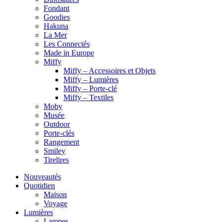
Fondant
Goodies
Hakuna
La Mer
Les Connectés
Made in Europe
Miffy
Miffy – Accessoires et Objets
Miffy – Lumières
Miffy – Porte-clé
Miffy – Textiles
Moby
Musée
Outdoor
Porte-clés
Rangement
Smiley
Tirelires
Nouveautés
Quotidien
Maison
Voyage
Lumières
Lampes