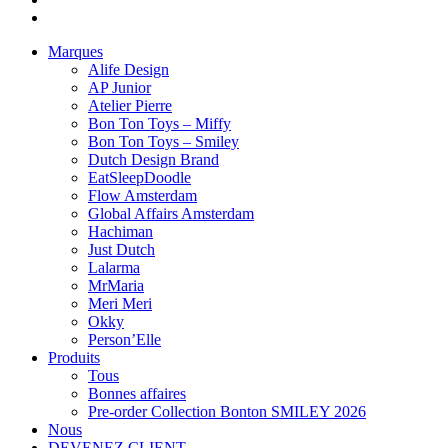
Marques
Alife Design
AP Junior
Atelier Pierre
Bon Ton Toys – Miffy
Bon Ton Toys – Smiley
Dutch Design Brand
EatSleepDoodle
Flow Amsterdam
Global Affairs Amsterdam
Hachiman
Just Dutch
Lalarma
MrMaria
Meri Meri
Okky
Person’Elle
Produits
Tous
Bonnes affaires
Pre-order Collection Bonton SMILEY 2026
Nous
DEVENEZ CLIENT