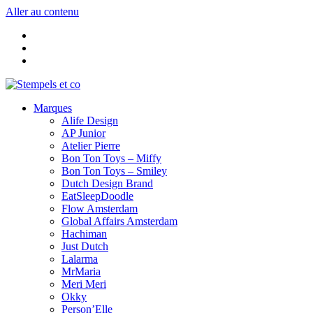
Aller au contenu
Marques
Alife Design
AP Junior
Atelier Pierre
Bon Ton Toys – Miffy
Bon Ton Toys – Smiley
Dutch Design Brand
EatSleepDoodle
Flow Amsterdam
Global Affairs Amsterdam
Hachiman
Just Dutch
Lalarma
MrMaria
Meri Meri
Okky
Person’Elle