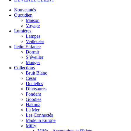
Nouveautés
Quotidien
Maison
Voyage
Lumières
Lampes
Veilleuses
Petite Enfance
Dormir
S’éveiller
Manger
Collections
Bruit Blanc
Cesar
Dentelles
Dinosaures
Fondant
Goodies
Hakuna
La Mer
Les Connectés
Made in Europe
Miffy
Miffy – Accessoires et Objets