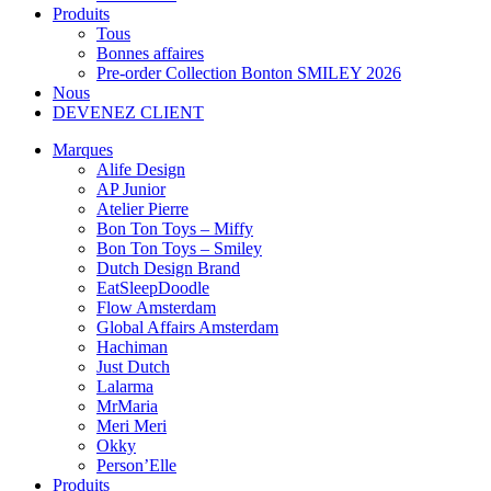
Produits
Tous
Bonnes affaires
Pre-order Collection Bonton SMILEY 2026
Nous
DEVENEZ CLIENT
Marques
Alife Design
AP Junior
Atelier Pierre
Bon Ton Toys – Miffy
Bon Ton Toys – Smiley
Dutch Design Brand
EatSleepDoodle
Flow Amsterdam
Global Affairs Amsterdam
Hachiman
Just Dutch
Lalarma
MrMaria
Meri Meri
Okky
Person’Elle
Produits