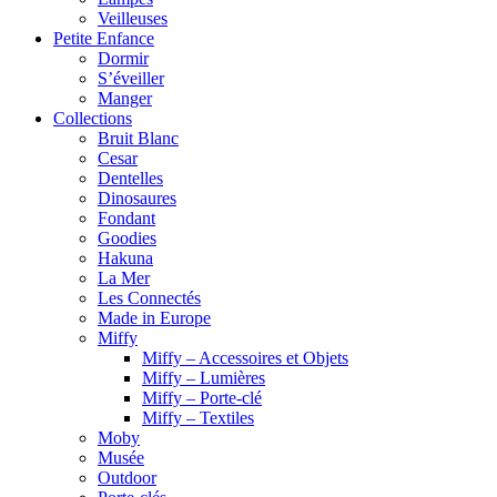
Veilleuses
Petite Enfance
Dormir
S’éveiller
Manger
Collections
Bruit Blanc
Cesar
Dentelles
Dinosaures
Fondant
Goodies
Hakuna
La Mer
Les Connectés
Made in Europe
Miffy
Miffy – Accessoires et Objets
Miffy – Lumières
Miffy – Porte-clé
Miffy – Textiles
Moby
Musée
Outdoor