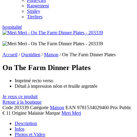
Porte-clés
Rangement
Smiley
Tirelires
hospitalité
Accueil
/
Quotidien
/
Maison
/ On The Farm Dinner Plates
On The Farm Dinner Plates
Imprimé recto verso
Détail à impression néon et feuille argentée
Je veux ce produit
Retour à la boutique
Code
203339
Catégorie
Maison
EAN
9781534029460
Prix Public
€ 11
Origine
Malaisie
Marque
Meri Meri
Description
Infos
Photos et Video