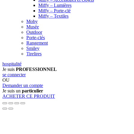
Miffy – Lumières
Miffy – Porte-clé
Miffy – Textiles
Moby
Musée
Outdoor
Porte-clés
Rangement
Smiley
Tirelires
hospitalité
Je suis
PROFESSIONNEL
se connecter
OU
Demander un compte
Je suis un
particulier
ACHETER CE PRODUIT