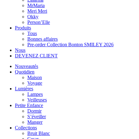
MrMaria
Meri Meri
Okky
Person’Elle
Produits
Tous
Bonnes affaires
Pre-order Collection Bonton SMILEY 2026
Nous
DEVENEZ CLIENT
Nouveautés
Quotidien
Maison
Voyage
Lumières
Lampes
Veilleuses
Petite Enfance
Dormir
S’éveiller
Manger
Collections
Bruit Blanc
Cesar