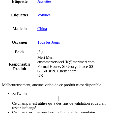
Etiquette
Assiettes
Etiquettes
Voitures
Made in
China
Occasion
Tous les Jours
Poids
,3 g
Meri Meri -
customerserviceUK@merimeri.com
Responsable
Formal House, St George Place 60
Produit
GL50 3PN, Cheltenham
UK
Malheureusement, aucune vidéo de ce produit n’est disponible
X/Twitter
Ce champ n’est utilisé qu’à des fins de validation et devrait
rester inchangé.
Ce champ est masqué lorsque l‘on voit le formulaire.