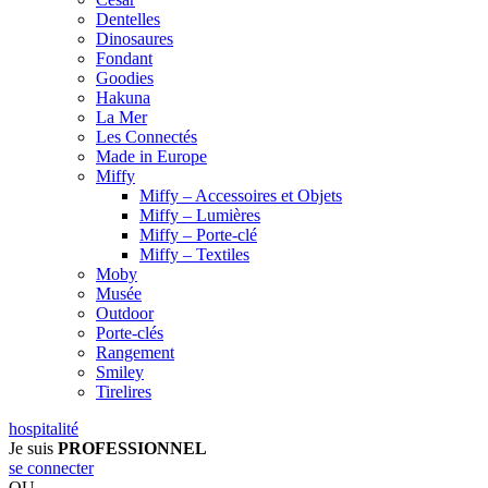
Dentelles
Dinosaures
Fondant
Goodies
Hakuna
La Mer
Les Connectés
Made in Europe
Miffy
Miffy – Accessoires et Objets
Miffy – Lumières
Miffy – Porte-clé
Miffy – Textiles
Moby
Musée
Outdoor
Porte-clés
Rangement
Smiley
Tirelires
hospitalité
Je suis
PROFESSIONNEL
se connecter
OU