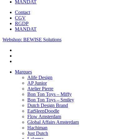
MANDAT
Contact
CGV
RGDP
MANDAT
Webshop: BEWISE Solutions
Marques
Alife Design
AP Junior
Atelier Pierre
Bon Ton Toys – Miffy
Bon Ton Toys – Smiley
Dutch Design Brand
EatSleepDoodle
Flow Amsterdam
Global Affairs Amsterdam
Hachiman
Just Dutch
Lalarma