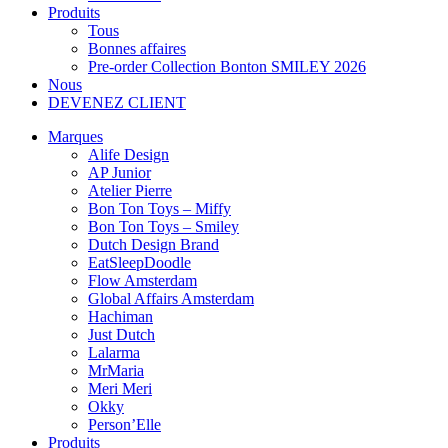
Produits
Tous
Bonnes affaires
Pre-order Collection Bonton SMILEY 2026
Nous
DEVENEZ CLIENT
Marques
Alife Design
AP Junior
Atelier Pierre
Bon Ton Toys – Miffy
Bon Ton Toys – Smiley
Dutch Design Brand
EatSleepDoodle
Flow Amsterdam
Global Affairs Amsterdam
Hachiman
Just Dutch
Lalarma
MrMaria
Meri Meri
Okky
Person’Elle
Produits