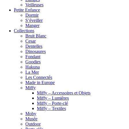
Veilleuses
Petite Enfance
Dormir
S’éveiller
Manger
Collections
Bruit Blanc
Cesar
Dentelles
Dinosaures
Fondant
Goodies
Hakuna
La Mer
Les Connectés
Made in Europe
Miffy
Miffy – Accessoires et Objets
Miffy – Lumières
Miffy – Porte-clé
Miffy – Textiles
Moby
Musée
Outdoor