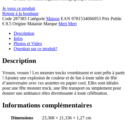
Je veux ce produit
Retour à la boutique
Code
287385
Catégorie
Maison
EAN
9781534066953
Prix Public
€ 8.5
Origine
Malaisie
Marque
Meri Meri
Description
Infos
Photos et Video
Question sur ce produit?
Description
Vroum, vroum ! Les monster trucks vrombissent et sont prêts à partir
! Ajoutez une explosion de couleur et de fun à toute table de fête
d’anniversaire avec ces assiettes en papier cool. Elles sont idéales
pour une fête monster truck, une fête transport ou simplement pour
donner une ambiance rétro divertissante à toute célébration.
Informations complémentaires
Dimensions
23,368 × 21,336 × 1,27 cm