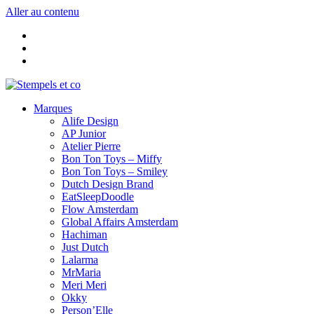
Aller au contenu
Marques
Alife Design
AP Junior
Atelier Pierre
Bon Ton Toys – Miffy
Bon Ton Toys – Smiley
Dutch Design Brand
EatSleepDoodle
Flow Amsterdam
Global Affairs Amsterdam
Hachiman
Just Dutch
Lalarma
MrMaria
Meri Meri
Okky
Person’Elle