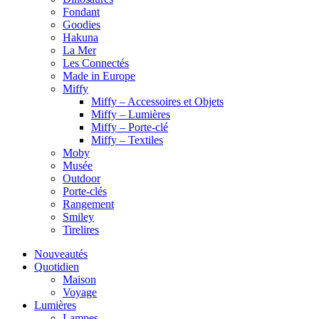
Fondant
Goodies
Hakuna
La Mer
Les Connectés
Made in Europe
Miffy
Miffy – Accessoires et Objets
Miffy – Lumières
Miffy – Porte-clé
Miffy – Textiles
Moby
Musée
Outdoor
Porte-clés
Rangement
Smiley
Tirelires
Nouveautés
Quotidien
Maison
Voyage
Lumières
Lampes