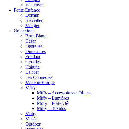
Veilleuses
Petite Enfance
Dormir
S’éveiller
Manger
Collections
Bruit Blanc
Cesar
Dentelles
Dinosaures
Fondant
Goodies
Hakuna
La Mer
Les Connectés
Made in Europe
Miffy
Miffy – Accessoires et Objets
Miffy – Lumières
Miffy – Porte-clé
Miffy – Textiles
Moby
Musée
Outdoor