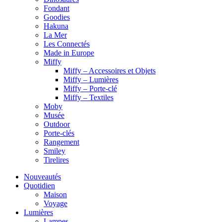
Fondant
Goodies
Hakuna
La Mer
Les Connectés
Made in Europe
Miffy
Miffy – Accessoires et Objets
Miffy – Lumières
Miffy – Porte-clé
Miffy – Textiles
Moby
Musée
Outdoor
Porte-clés
Rangement
Smiley
Tirelires
Nouveautés
Quotidien
Maison
Voyage
Lumières
Lampes