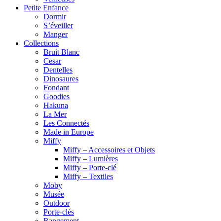
Petite Enfance
Dormir
S’éveiller
Manger
Collections
Bruit Blanc
Cesar
Dentelles
Dinosaures
Fondant
Goodies
Hakuna
La Mer
Les Connectés
Made in Europe
Miffy
Miffy – Accessoires et Objets
Miffy – Lumières
Miffy – Porte-clé
Miffy – Textiles
Moby
Musée
Outdoor
Porte-clés
Rangement