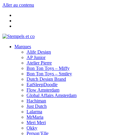
Aller au contenu
Marques
Alife Design
AP Junior
Atelier Pierre
Bon Ton Toys – Miffy
Bon Ton Toys – Smiley
Dutch Design Brand
EatSleepDoodle
Flow Amsterdam
Global Affairs Amsterdam
Hachiman
Just Dutch
Lalarma
MrMaria
Meri Meri
Okky
Person’Elle