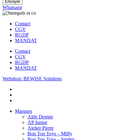
Envoyer
Whatsapp
Contact
CGV
RGDP
MANDAT
Contact
CGV
RGDP
MANDAT
Webshop: BEWISE Solutions
Marques
Alife Design
AP Junior
Atelier Pierre
Bon Ton Toys – Miffy
Bon Ton Toys – Smiley