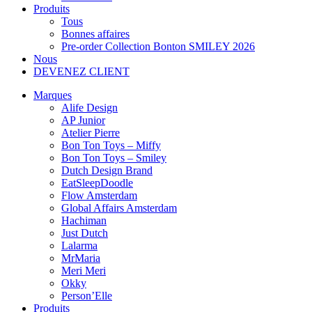
Produits
Tous
Bonnes affaires
Pre-order Collection Bonton SMILEY 2026
Nous
DEVENEZ CLIENT
Marques
Alife Design
AP Junior
Atelier Pierre
Bon Ton Toys – Miffy
Bon Ton Toys – Smiley
Dutch Design Brand
EatSleepDoodle
Flow Amsterdam
Global Affairs Amsterdam
Hachiman
Just Dutch
Lalarma
MrMaria
Meri Meri
Okky
Person’Elle
Produits