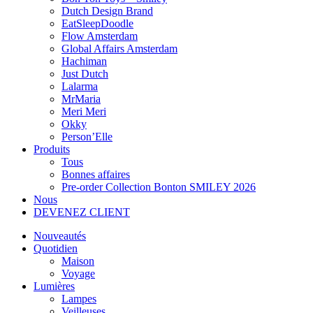
Dutch Design Brand
EatSleepDoodle
Flow Amsterdam
Global Affairs Amsterdam
Hachiman
Just Dutch
Lalarma
MrMaria
Meri Meri
Okky
Person’Elle
Produits
Tous
Bonnes affaires
Pre-order Collection Bonton SMILEY 2026
Nous
DEVENEZ CLIENT
Nouveautés
Quotidien
Maison
Voyage
Lumières
Lampes
Veilleuses