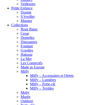
Veilleuses
Petite Enfance
Dormir
S’éveiller
Manger
Collections
Bruit Blanc
Cesar
Dentelles
Dinosaures
Fondant
Goodies
Hakuna
La Mer
Les Connectés
Made in Europe
Miffy
Miffy – Accessoires et Objets
Miffy – Lumières
Miffy – Porte-clé
Miffy – Textiles
Moby
Musée
Outdoor