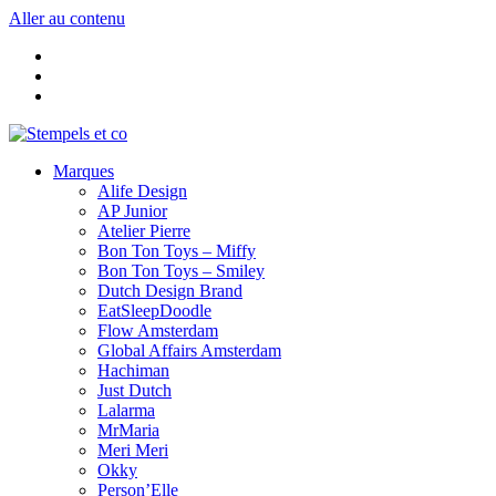
Aller au contenu
Marques
Alife Design
AP Junior
Atelier Pierre
Bon Ton Toys – Miffy
Bon Ton Toys – Smiley
Dutch Design Brand
EatSleepDoodle
Flow Amsterdam
Global Affairs Amsterdam
Hachiman
Just Dutch
Lalarma
MrMaria
Meri Meri
Okky
Person’Elle