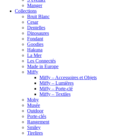
Manger
Collections
Bruit Blanc
Cesar
Dentelles
Dinosaures
Fondant
Goodies
Hakuna
La Mer
Les Connectés
Made in Europe
Miffy
Miffy – Accessoires et Objets
Miffy – Lumières
Miffy – Porte-clé
Miffy – Textiles
Moby
Musée
Outdoor
Porte-clés
Rangement
Smiley
Tirelires