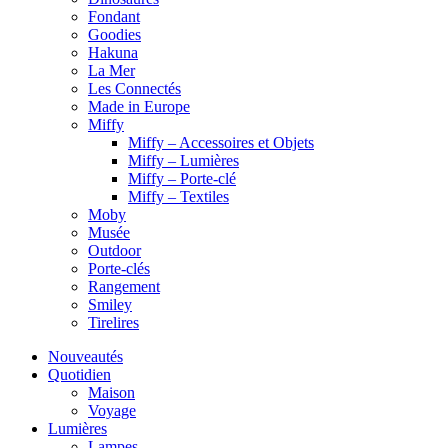
Fondant
Goodies
Hakuna
La Mer
Les Connectés
Made in Europe
Miffy
Miffy – Accessoires et Objets
Miffy – Lumières
Miffy – Porte-clé
Miffy – Textiles
Moby
Musée
Outdoor
Porte-clés
Rangement
Smiley
Tirelires
Nouveautés
Quotidien
Maison
Voyage
Lumières
Lampes