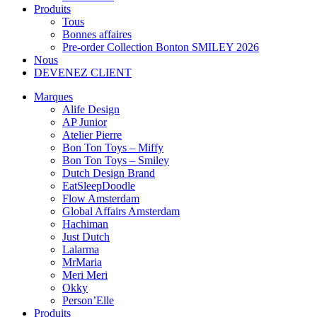
Produits
Tous
Bonnes affaires
Pre-order Collection Bonton SMILEY 2026
Nous
DEVENEZ CLIENT
Marques
Alife Design
AP Junior
Atelier Pierre
Bon Ton Toys – Miffy
Bon Ton Toys – Smiley
Dutch Design Brand
EatSleepDoodle
Flow Amsterdam
Global Affairs Amsterdam
Hachiman
Just Dutch
Lalarma
MrMaria
Meri Meri
Okky
Person’Elle
Produits