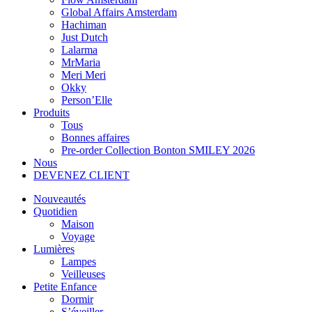
Global Affairs Amsterdam
Hachiman
Just Dutch
Lalarma
MrMaria
Meri Meri
Okky
Person’Elle
Produits
Tous
Bonnes affaires
Pre-order Collection Bonton SMILEY 2026
Nous
DEVENEZ CLIENT
Nouveautés
Quotidien
Maison
Voyage
Lumières
Lampes
Veilleuses
Petite Enfance
Dormir
S’éveiller