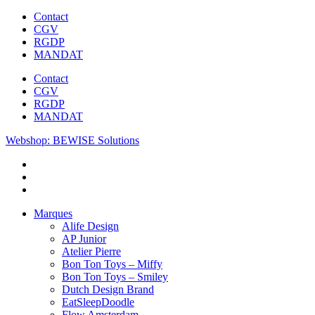
Contact
CGV
RGDP
MANDAT
Contact
CGV
RGDP
MANDAT
Webshop: BEWISE Solutions
Marques
Alife Design
AP Junior
Atelier Pierre
Bon Ton Toys – Miffy
Bon Ton Toys – Smiley
Dutch Design Brand
EatSleepDoodle
Flow Amsterdam