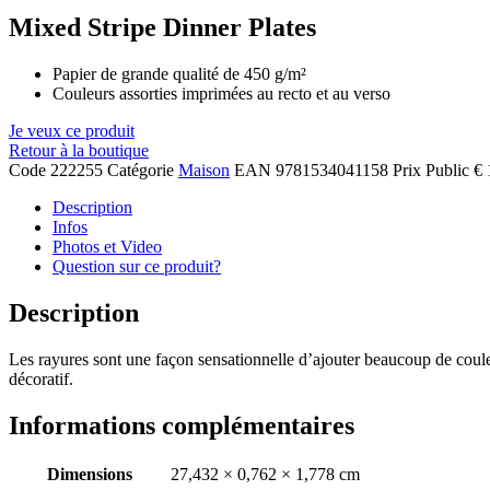
Mixed Stripe Dinner Plates
Papier de grande qualité de 450 g/m²
Couleurs assorties imprimées au recto et au verso
Je veux ce produit
Retour à la boutique
Code
222255
Catégorie
Maison
EAN
9781534041158
Prix Public
€ 
Description
Infos
Photos et Video
Question sur ce produit?
Description
Les rayures sont une façon sensationnelle d’ajouter beaucoup de couleur
décoratif.
Informations complémentaires
Dimensions
27,432 × 0,762 × 1,778 cm