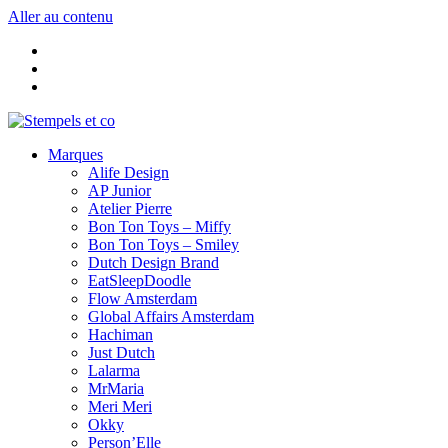
Aller au contenu
Marques
Alife Design
AP Junior
Atelier Pierre
Bon Ton Toys – Miffy
Bon Ton Toys – Smiley
Dutch Design Brand
EatSleepDoodle
Flow Amsterdam
Global Affairs Amsterdam
Hachiman
Just Dutch
Lalarma
MrMaria
Meri Meri
Okky
Person’Elle