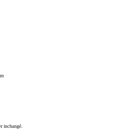
om
ter inchangé.