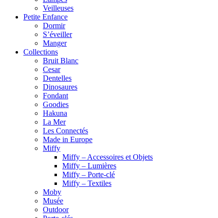
Veilleuses
Petite Enfance
Dormir
S’éveiller
Manger
Collections
Bruit Blanc
Cesar
Dentelles
Dinosaures
Fondant
Goodies
Hakuna
La Mer
Les Connectés
Made in Europe
Miffy
Miffy – Accessoires et Objets
Miffy – Lumières
Miffy – Porte-clé
Miffy – Textiles
Moby
Musée
Outdoor