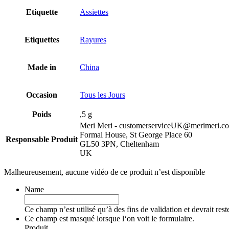
Etiquette
Assiettes
Etiquettes
Rayures
Made in
China
Occasion
Tous les Jours
Poids
,5 g
Meri Meri - customerserviceUK@merimeri.c
Formal House, St George Place 60
Responsable Produit
GL50 3PN, Cheltenham
UK
Malheureusement, aucune vidéo de ce produit n’est disponible
Name
Ce champ n’est utilisé qu’à des fins de validation et devrait res
Ce champ est masqué lorsque l‘on voit le formulaire.
Produit