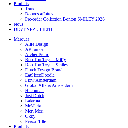
Produits
Tous
Bonnes affaires
Pre-order Collection Bonton SMILEY 2026
Nous
DEVENEZ CLIENT
Marques
Alife Design
AP Junior
Atelier Pierre
Bon Ton Toys – Miffy
Bon Ton Toys – Smiley
Dutch Design Brand
EatSleepDoodle
Flow Amsterdam
Global Affairs Amsterdam
Hachiman
Just Dutch
Lalarma
MrMaria
Meri Meri
Okky
Person’Elle
Produits