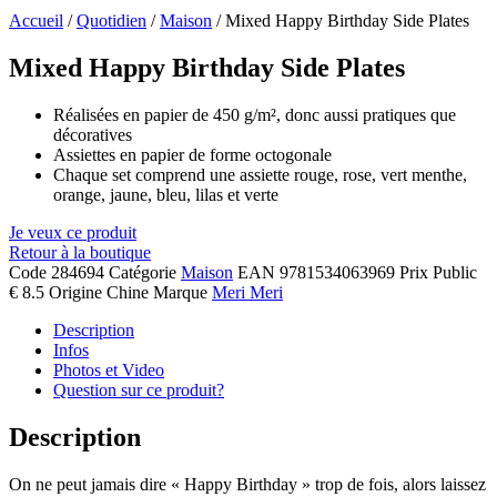
Accueil
/
Quotidien
/
Maison
/ Mixed Happy Birthday Side Plates
Mixed Happy Birthday Side Plates
Réalisées en papier de 450 g/m², donc aussi pratiques que
décoratives
Assiettes en papier de forme octogonale
Chaque set comprend une assiette rouge, rose, vert menthe,
orange, jaune, bleu, lilas et verte
Je veux ce produit
Retour à la boutique
Code
284694
Catégorie
Maison
EAN
9781534063969
Prix Public
€ 8.5
Origine
Chine
Marque
Meri Meri
Description
Infos
Photos et Video
Question sur ce produit?
Description
On ne peut jamais dire « Happy Birthday » trop de fois, alors laissez