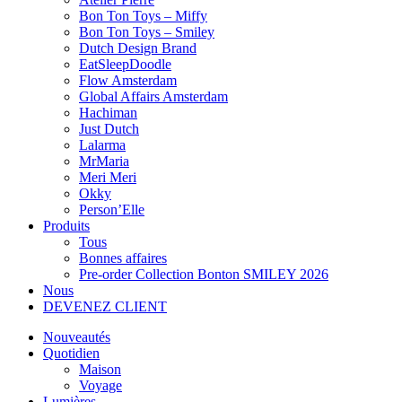
Bon Ton Toys – Miffy
Bon Ton Toys – Smiley
Dutch Design Brand
EatSleepDoodle
Flow Amsterdam
Global Affairs Amsterdam
Hachiman
Just Dutch
Lalarma
MrMaria
Meri Meri
Okky
Person’Elle
Produits
Tous
Bonnes affaires
Pre-order Collection Bonton SMILEY 2026
Nous
DEVENEZ CLIENT
Nouveautés
Quotidien
Maison
Voyage
Lumières