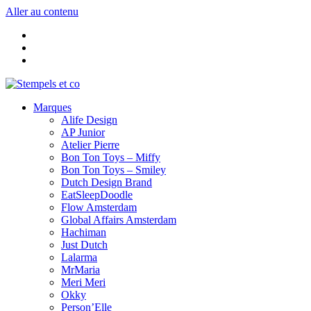
Aller au contenu
Marques
Alife Design
AP Junior
Atelier Pierre
Bon Ton Toys – Miffy
Bon Ton Toys – Smiley
Dutch Design Brand
EatSleepDoodle
Flow Amsterdam
Global Affairs Amsterdam
Hachiman
Just Dutch
Lalarma
MrMaria
Meri Meri
Okky
Person’Elle