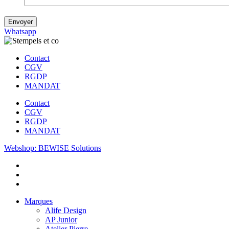
Envoyer
Whatsapp
Contact
CGV
RGDP
MANDAT
Contact
CGV
RGDP
MANDAT
Webshop: BEWISE Solutions
Marques
Alife Design
AP Junior
Atelier Pierre