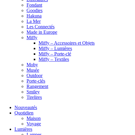
Fondant
Goodies
Hakuna
La Mer
Les Connectés
Made in Europe
Miffy
Miffy – Accessoires et Objets
Miffy – Lumières
Miffy – Porte-clé
Miffy – Textiles
Moby
Musée
Outdoor
Porte-clés
Rangement
Smiley
Tirelires
Nouveautés
Quotidien
Maison
Voyage
Lumières
Lampes