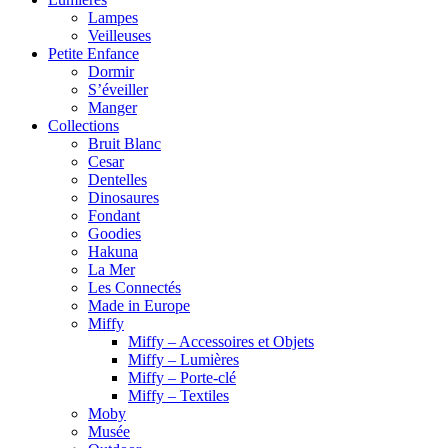
Lampes
Veilleuses
Petite Enfance
Dormir
S’éveiller
Manger
Collections
Bruit Blanc
Cesar
Dentelles
Dinosaures
Fondant
Goodies
Hakuna
La Mer
Les Connectés
Made in Europe
Miffy
Miffy – Accessoires et Objets
Miffy – Lumières
Miffy – Porte-clé
Miffy – Textiles
Moby
Musée