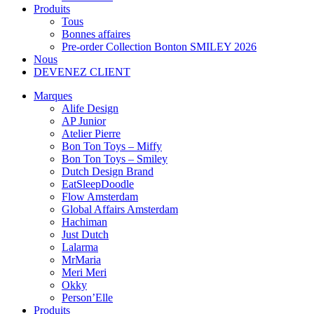
Produits
Tous
Bonnes affaires
Pre-order Collection Bonton SMILEY 2026
Nous
DEVENEZ CLIENT
Marques
Alife Design
AP Junior
Atelier Pierre
Bon Ton Toys – Miffy
Bon Ton Toys – Smiley
Dutch Design Brand
EatSleepDoodle
Flow Amsterdam
Global Affairs Amsterdam
Hachiman
Just Dutch
Lalarma
MrMaria
Meri Meri
Okky
Person’Elle
Produits