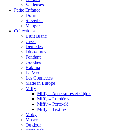
Veilleuses
Petite Enfance
Dormir
S’éveiller
Manger
Collections
Bruit Blanc
Cesar
Dentelles
Dinosaures
Fondant
Goodies
Hakuna
La Mer
Les Connectés
Made in Europe
Miffy
Miffy – Accessoires et Objets
Miffy – Lumières
Miffy – Porte-clé
Miffy – Textiles
Moby
Musée
Outdoor