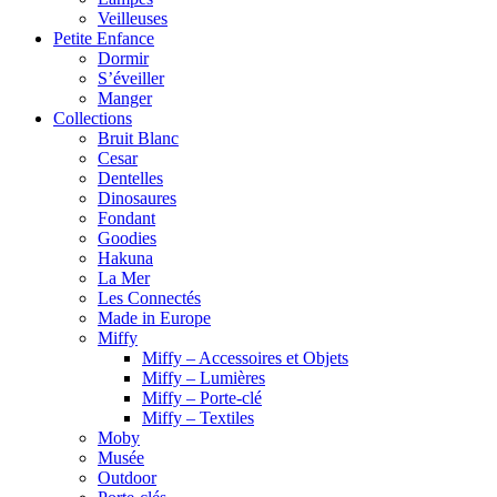
Veilleuses
Petite Enfance
Dormir
S’éveiller
Manger
Collections
Bruit Blanc
Cesar
Dentelles
Dinosaures
Fondant
Goodies
Hakuna
La Mer
Les Connectés
Made in Europe
Miffy
Miffy – Accessoires et Objets
Miffy – Lumières
Miffy – Porte-clé
Miffy – Textiles
Moby
Musée
Outdoor