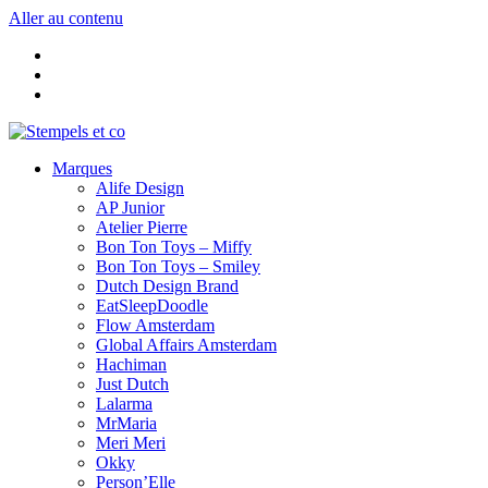
Aller au contenu
Marques
Alife Design
AP Junior
Atelier Pierre
Bon Ton Toys – Miffy
Bon Ton Toys – Smiley
Dutch Design Brand
EatSleepDoodle
Flow Amsterdam
Global Affairs Amsterdam
Hachiman
Just Dutch
Lalarma
MrMaria
Meri Meri
Okky
Person’Elle