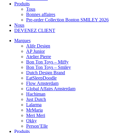
Produits
Tous
Bonnes affaires
Pre-order Collection Bonton SMILEY 2026
Nous
DEVENEZ CLIENT
Marques
Alife Design
AP Junior
Atelier Pierre
Bon Ton Toys – Miffy
Bon Ton Toys – Smiley
Dutch Design Brand
EatSleepDoodle
Flow Amsterdam
Global Affairs Amsterdam
Hachiman
Just Dutch
Lalarma
MrMaria
Meri Meri
Okky
Person’Elle
Produits