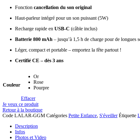
Fonction
cancellation du son original
Haut-parleur intégré pour un son puissant (5W)
Recharge rapide en
USB-C
(câble inclus)
Batterie 800 mAh
– jusqu’à 1,5 h de charge pour de longues s
Léger, compact et portable – emportez la fête partout !
Certifié CE – dès 3 ans
Or
Rose
Couleur
Pourpre
Effacer
Je veux ce produit
Retour à la boutique
Code
LALAR-GGM
Catégories
Petite Enfance
,
S'éveiller
Étiquette
L
Description
Infos
Photos et Video