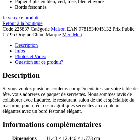
Papier 3 plis en bleu, vert, rose, bleu et ivoire
Bords festonnés
Je veux ce produit
Retour à la boutique
Code
225837
Catégorie
Maison
EAN
9781534045132
Prix Public
€ 7.95
Origine
Chine
Marque
Meri Meri
Description
Infos
Photos et Video
Question sur ce produit?
Description
Si vous voulez plusieurs couleurs complémentaires sur votre table de
fête, vous adorerez ce paquet de serviettes. Nous sommes ravis de
collaborer avec Ladurée, le restaurant, salon de thé et spécialiste du
macaron, pour créer ces magnifiques serviettes aux couleurs
élégantes avec un bord festonné élégant.
Informations complémentaires
Dimensions
11,43 × 12,446 × 1,778 cm