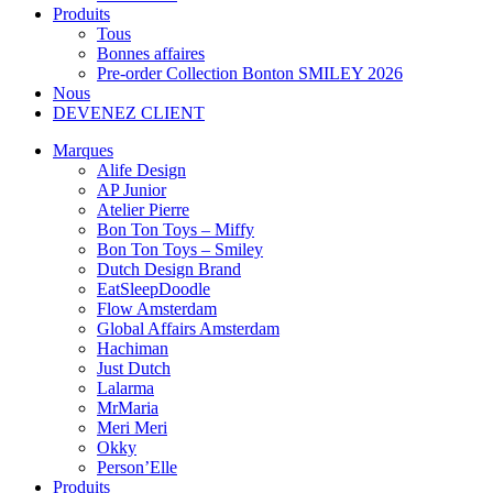
Produits
Tous
Bonnes affaires
Pre-order Collection Bonton SMILEY 2026
Nous
DEVENEZ CLIENT
Marques
Alife Design
AP Junior
Atelier Pierre
Bon Ton Toys – Miffy
Bon Ton Toys – Smiley
Dutch Design Brand
EatSleepDoodle
Flow Amsterdam
Global Affairs Amsterdam
Hachiman
Just Dutch
Lalarma
MrMaria
Meri Meri
Okky
Person’Elle
Produits