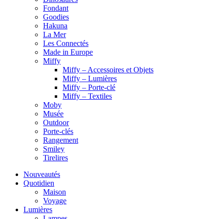
Fondant
Goodies
Hakuna
La Mer
Les Connectés
Made in Europe
Miffy
Miffy – Accessoires et Objets
Miffy – Lumières
Miffy – Porte-clé
Miffy – Textiles
Moby
Musée
Outdoor
Porte-clés
Rangement
Smiley
Tirelires
Nouveautés
Quotidien
Maison
Voyage
Lumières
Lampes