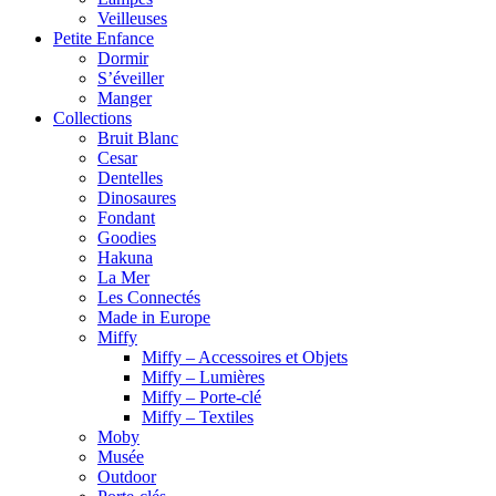
Veilleuses
Petite Enfance
Dormir
S’éveiller
Manger
Collections
Bruit Blanc
Cesar
Dentelles
Dinosaures
Fondant
Goodies
Hakuna
La Mer
Les Connectés
Made in Europe
Miffy
Miffy – Accessoires et Objets
Miffy – Lumières
Miffy – Porte-clé
Miffy – Textiles
Moby
Musée
Outdoor