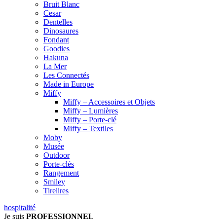
Bruit Blanc
Cesar
Dentelles
Dinosaures
Fondant
Goodies
Hakuna
La Mer
Les Connectés
Made in Europe
Miffy
Miffy – Accessoires et Objets
Miffy – Lumières
Miffy – Porte-clé
Miffy – Textiles
Moby
Musée
Outdoor
Porte-clés
Rangement
Smiley
Tirelires
hospitalité
Je suis
PROFESSIONNEL