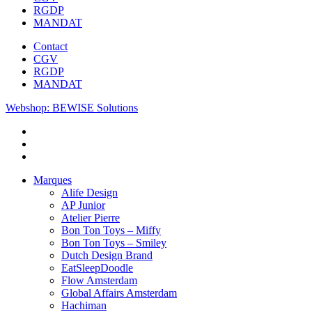
RGDP
MANDAT
Contact
CGV
RGDP
MANDAT
Webshop: BEWISE Solutions
Marques
Alife Design
AP Junior
Atelier Pierre
Bon Ton Toys – Miffy
Bon Ton Toys – Smiley
Dutch Design Brand
EatSleepDoodle
Flow Amsterdam
Global Affairs Amsterdam
Hachiman