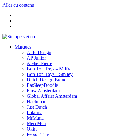
Aller au contenu
Marques
Alife Design
AP Junior
Atelier Pierre
Bon Ton Toys – Miffy
Bon Ton Toys – Smiley
Dutch Design Brand
EatSleepDoodle
Flow Amsterdam
Global Affairs Amsterdam
Hachiman
Just Dutch
Lalarma
MrMaria
Meri Meri
Okky
Person’Elle