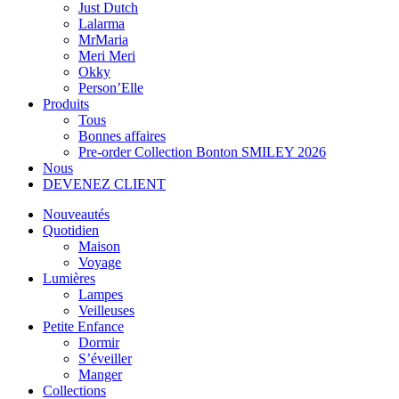
Just Dutch
Lalarma
MrMaria
Meri Meri
Okky
Person’Elle
Produits
Tous
Bonnes affaires
Pre-order Collection Bonton SMILEY 2026
Nous
DEVENEZ CLIENT
Nouveautés
Quotidien
Maison
Voyage
Lumières
Lampes
Veilleuses
Petite Enfance
Dormir
S’éveiller
Manger
Collections