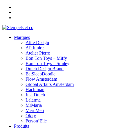
Aller
au
contenu
Marques
Alife Design
AP Junior
Atelier Pierre
Bon Ton Toys – Miffy
Bon Ton Toys – Smiley
Dutch Design Brand
EatSleepDoodle
Flow Amsterdam
Global Affairs Amsterdam
Hachiman
Just Dutch
Lalarma
MrMaria
Meri Meri
Okky
Person’Elle
Produits