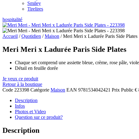
Smiley
Tirelires
hospitalité
Accueil
/
Quotidien
/
Maison
/ Meri Meri x Ladurée Paris Side Plates
Meri Meri x Ladurée Paris Side Plates
Chaque set comprend une assiette bleue, crème, rose pâle, violet
Détail en feuille dorée
Je veux ce produit
Retour à la boutique
Code
223398
Catégorie
Maison
EAN
9781534042421
Prix Public
€ 
Description
Infos
Photos et Video
Question sur ce produit?
Description