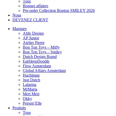
Tous
Bonnes affaires
Pre-order Collection Bonton SMILEY 2026
Nous
DEVENEZ CLIENT
Marques
Alife Design
AP Junior
Atelier Pierre
Bon Ton Toys – Miffy
Bon Ton Toys – Smiley
Dutch Design Brand
EatSleepDoodle
Flow Amsterdam
Global Affairs Amsterdam
Hachiman
Just Dutch
Lalarma
MrMaria
Meri Meri
Okky
Person’Elle
Produits
Tous