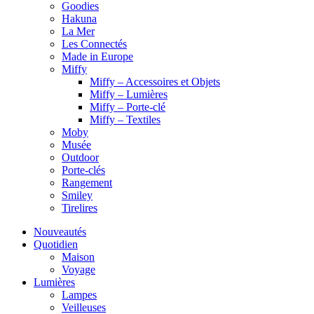
Goodies
Hakuna
La Mer
Les Connectés
Made in Europe
Miffy
Miffy – Accessoires et Objets
Miffy – Lumières
Miffy – Porte-clé
Miffy – Textiles
Moby
Musée
Outdoor
Porte-clés
Rangement
Smiley
Tirelires
Nouveautés
Quotidien
Maison
Voyage
Lumières
Lampes
Veilleuses