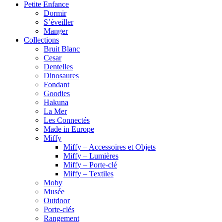
Petite Enfance
Dormir
S’éveiller
Manger
Collections
Bruit Blanc
Cesar
Dentelles
Dinosaures
Fondant
Goodies
Hakuna
La Mer
Les Connectés
Made in Europe
Miffy
Miffy – Accessoires et Objets
Miffy – Lumières
Miffy – Porte-clé
Miffy – Textiles
Moby
Musée
Outdoor
Porte-clés
Rangement