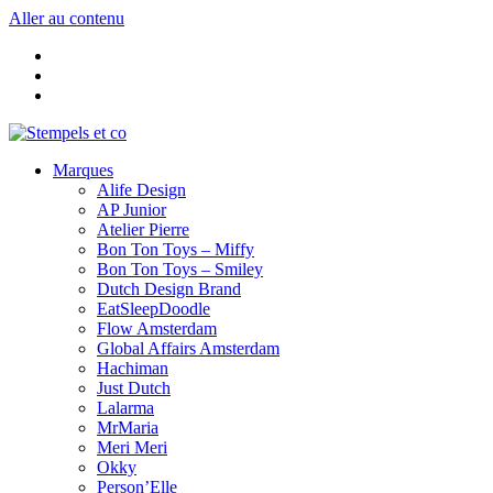
Aller au contenu
Marques
Alife Design
AP Junior
Atelier Pierre
Bon Ton Toys – Miffy
Bon Ton Toys – Smiley
Dutch Design Brand
EatSleepDoodle
Flow Amsterdam
Global Affairs Amsterdam
Hachiman
Just Dutch
Lalarma
MrMaria
Meri Meri
Okky
Person’Elle