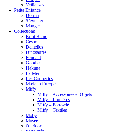
Veilleuses
Petite Enfance
Dormir
S’éveiller
Manger
Collections
Bruit Blanc
Cesar
Dentelles
Dinosaures
Fondant
Goodies
Hakuna
La Mer
Les Connectés
Made in Europe
Miffy
Miffy – Accessoires et Objets
Miffy – Lumières
Miffy – Porte-clé
Miffy – Textiles
Moby
Musée
Outdoor