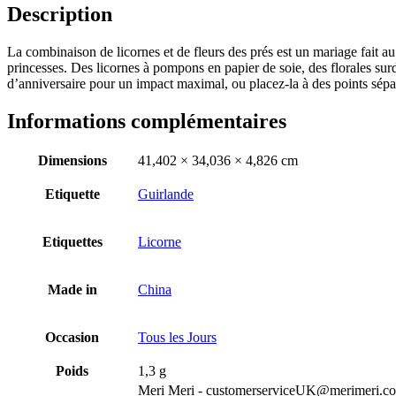
Description
La combinaison de licornes et de fleurs des prés est un mariage fait au
princesses. Des licornes à pompons en papier de soie, des florales su
d’anniversaire pour un impact maximal, ou placez-la à des points sépar
Informations complémentaires
Dimensions
41,402 × 34,036 × 4,826 cm
Etiquette
Guirlande
Etiquettes
Licorne
Made in
China
Occasion
Tous les Jours
Poids
1,3 g
Meri Meri - customerserviceUK@merimeri.c