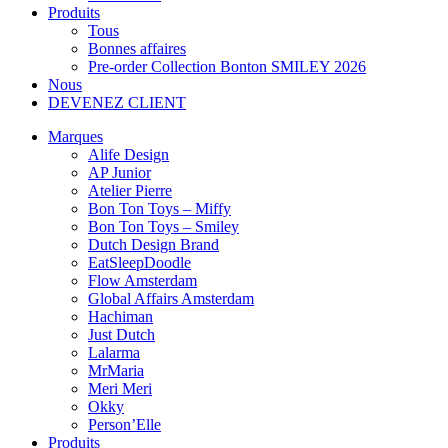
Produits
Tous
Bonnes affaires
Pre-order Collection Bonton SMILEY 2026
Nous
DEVENEZ CLIENT
Marques
Alife Design
AP Junior
Atelier Pierre
Bon Ton Toys – Miffy
Bon Ton Toys – Smiley
Dutch Design Brand
EatSleepDoodle
Flow Amsterdam
Global Affairs Amsterdam
Hachiman
Just Dutch
Lalarma
MrMaria
Meri Meri
Okky
Person’Elle
Produits