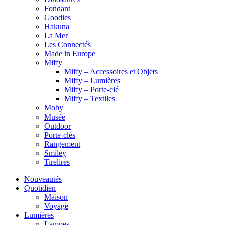
Fondant
Goodies
Hakuna
La Mer
Les Connectés
Made in Europe
Miffy
Miffy – Accessoires et Objets
Miffy – Lumières
Miffy – Porte-clé
Miffy – Textiles
Moby
Musée
Outdoor
Porte-clés
Rangement
Smiley
Tirelires
Nouveautés
Quotidien
Maison
Voyage
Lumières
Lampes