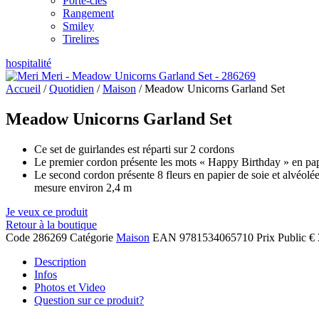
Porte-clés
Rangement
Smiley
Tirelires
hospitalité
Accueil
/
Quotidien
/
Maison
/ Meadow Unicorns Garland Set
Meadow Unicorns Garland Set
Ce set de guirlandes est réparti sur 2 cordons
Le premier cordon présente les mots « Happy Birthday » en pap
Le second cordon présente 8 fleurs en papier de soie et alvéolées
mesure environ 2,4 m
Je veux ce produit
Retour à la boutique
Code
286269
Catégorie
Maison
EAN
9781534065710
Prix Public
€ 
Description
Infos
Photos et Video
Question sur ce produit?