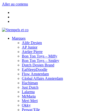
Aller au contenu
Marques
Alife Design
AP Junior
Atelier Pierre
Bon Ton Toys – Miffy
Bon Ton Toys – Smiley
Dutch Design Brand
EatSleepDoodle
Flow Amsterdam
Global Affairs Amsterdam
Hachiman
Just Dutch
Lalarma
MrMaria
Meri Meri
Okky
Person’Elle