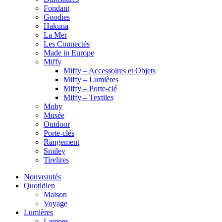
Fondant
Goodies
Hakuna
La Mer
Les Connectés
Made in Europe
Miffy
Miffy – Accessoires et Objets
Miffy – Lumières
Miffy – Porte-clé
Miffy – Textiles
Moby
Musée
Outdoor
Porte-clés
Rangement
Smiley
Tirelires
Nouveautés
Quotidien
Maison
Voyage
Lumières
Lampes