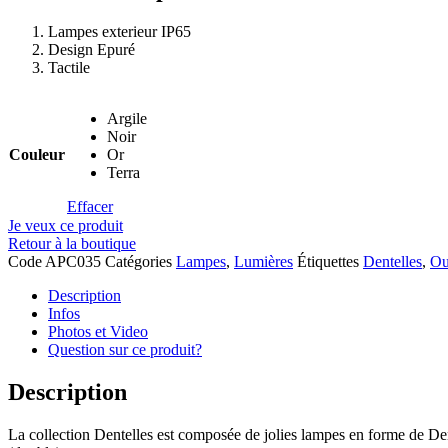
Lampes exterieur IP65
Design Epuré
Tactile
Argile
Noir
Couleur
Or
Terra
Effacer
Je veux ce produit
Retour à la boutique
Code
APC035
Catégories
Lampes
,
Lumières
Étiquettes
Dentelles
,
Ou
Description
Infos
Photos et Video
Question sur ce produit?
Description
La collection Dentelles est composée de jolies lampes en forme de De