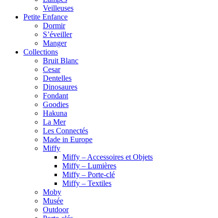
Veilleuses
Petite Enfance
Dormir
S’éveiller
Manger
Collections
Bruit Blanc
Cesar
Dentelles
Dinosaures
Fondant
Goodies
Hakuna
La Mer
Les Connectés
Made in Europe
Miffy
Miffy – Accessoires et Objets
Miffy – Lumières
Miffy – Porte-clé
Miffy – Textiles
Moby
Musée
Outdoor