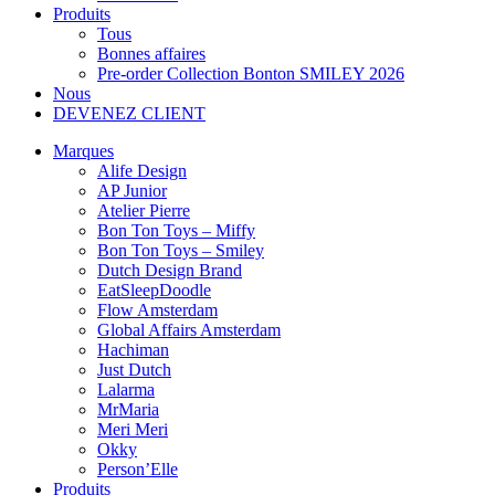
Produits
Tous
Bonnes affaires
Pre-order Collection Bonton SMILEY 2026
Nous
DEVENEZ CLIENT
Marques
Alife Design
AP Junior
Atelier Pierre
Bon Ton Toys – Miffy
Bon Ton Toys – Smiley
Dutch Design Brand
EatSleepDoodle
Flow Amsterdam
Global Affairs Amsterdam
Hachiman
Just Dutch
Lalarma
MrMaria
Meri Meri
Okky
Person’Elle
Produits