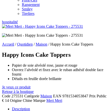
Porte-clés
Rangement
Smiley
Tirelires
hospitalité
Accueil
/
Quotidien
/
Maison
/ Happy Icons Cake Toppers
Happy Icons Cake Toppers
Papier de soie alvéolé rose, jaune et rouge
Ouvrez l’alvéolé et fixez avec le ruban adhésif double face
fourni
Détails en feuille dorée brillante
Je veux ce produit
Retour à la boutique
Code
275531
Catégorie
Maison
EAN
9781534053847
Prix Public
€ 14
Origine
Chine
Marque
Meri Meri
Description