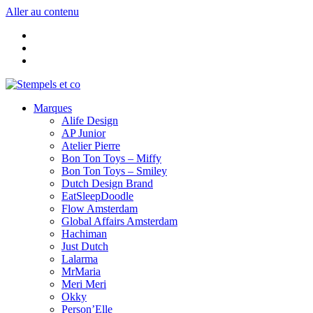
Aller au contenu
Marques
Alife Design
AP Junior
Atelier Pierre
Bon Ton Toys – Miffy
Bon Ton Toys – Smiley
Dutch Design Brand
EatSleepDoodle
Flow Amsterdam
Global Affairs Amsterdam
Hachiman
Just Dutch
Lalarma
MrMaria
Meri Meri
Okky
Person’Elle