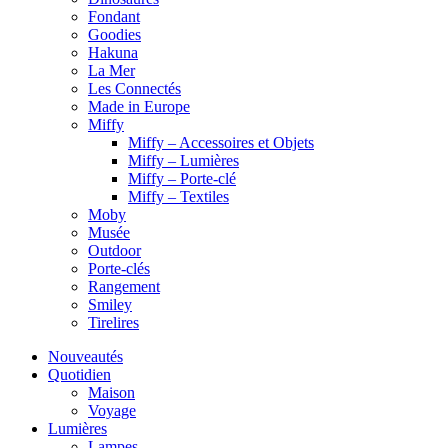
Fondant
Goodies
Hakuna
La Mer
Les Connectés
Made in Europe
Miffy
Miffy – Accessoires et Objets
Miffy – Lumières
Miffy – Porte-clé
Miffy – Textiles
Moby
Musée
Outdoor
Porte-clés
Rangement
Smiley
Tirelires
Nouveautés
Quotidien
Maison
Voyage
Lumières
Lampes