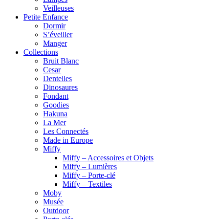
Veilleuses
Petite Enfance
Dormir
S’éveiller
Manger
Collections
Bruit Blanc
Cesar
Dentelles
Dinosaures
Fondant
Goodies
Hakuna
La Mer
Les Connectés
Made in Europe
Miffy
Miffy – Accessoires et Objets
Miffy – Lumières
Miffy – Porte-clé
Miffy – Textiles
Moby
Musée
Outdoor