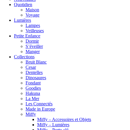
Quotidien
Maison
Voyage
Lumières
Lampes
Veilleuses
Petite Enfance
Dormir
S’éveiller
Manger
Collections
Bruit Blanc
Cesar
Dentelles
Dinosaures
Fondant
Goodies
Hakuna
La Mer
Les Connectés
Made in Europe
Miffy
Miffy – Accessoires et Objets
Miffy – Lumières
Miffy – Porte-clé