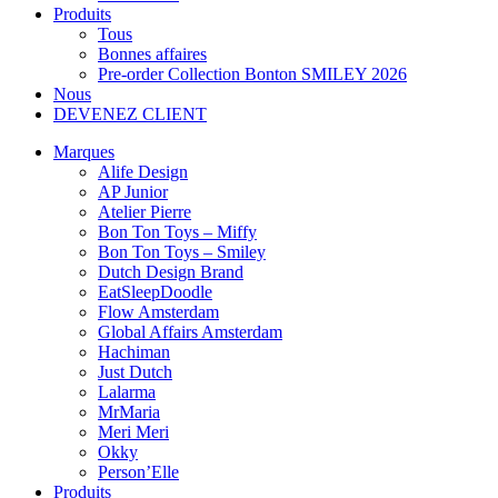
Produits
Tous
Bonnes affaires
Pre-order Collection Bonton SMILEY 2026
Nous
DEVENEZ CLIENT
Marques
Alife Design
AP Junior
Atelier Pierre
Bon Ton Toys – Miffy
Bon Ton Toys – Smiley
Dutch Design Brand
EatSleepDoodle
Flow Amsterdam
Global Affairs Amsterdam
Hachiman
Just Dutch
Lalarma
MrMaria
Meri Meri
Okky
Person’Elle
Produits