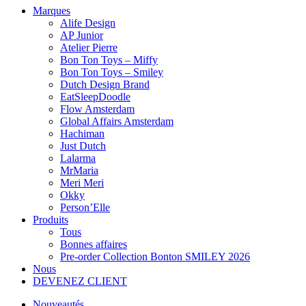
Marques
Alife Design
AP Junior
Atelier Pierre
Bon Ton Toys – Miffy
Bon Ton Toys – Smiley
Dutch Design Brand
EatSleepDoodle
Flow Amsterdam
Global Affairs Amsterdam
Hachiman
Just Dutch
Lalarma
MrMaria
Meri Meri
Okky
Person’Elle
Produits
Tous
Bonnes affaires
Pre-order Collection Bonton SMILEY 2026
Nous
DEVENEZ CLIENT
Nouveautés