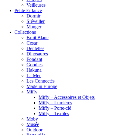
Veilleuses
Petite Enfance
Dormir
S’éveiller
Manger
Collections
Bruit Blanc
Cesar
Dentelles
Dinosaures
Fondant
Goodies
Hakuna
La Mer
Les Connectés
Made in Europe
Miffy
Miffy – Accessoires et Objets
Miffy – Lumières
Miffy – Porte-clé
Miffy – Textiles
Moby
Musée
Outdoor