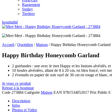
Porte-clés
Rangement
Smiley
Tirelires
hospitalité
Accueil
/
Quotidien
/
Maison
/ Happy Birthday Honeycomb Garland
Happy Birthday Honeycomb Garland
2 guirlandes : une avec le mot Happy et les fanions alvéolés, et
10 boules alvéolées, allant de 8 à 20 cm, en bleu foncé, vert ment
2 éventails en papier de soie rayé de 36 cm en rouge et blanc, et 
Je veux ce produit
Retour à la boutique
Code
273884
Catégorie
Maison
EAN
9781534052017
Prix Public
€ 
Description
Infos
Photos et Video