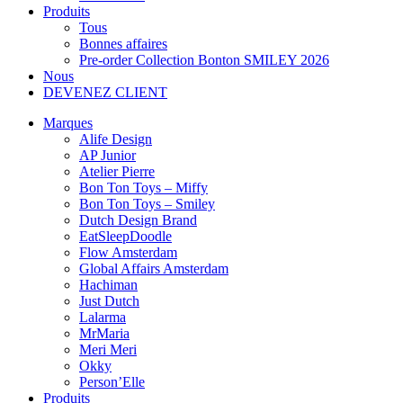
Produits
Tous
Bonnes affaires
Pre-order Collection Bonton SMILEY 2026
Nous
DEVENEZ CLIENT
Marques
Alife Design
AP Junior
Atelier Pierre
Bon Ton Toys – Miffy
Bon Ton Toys – Smiley
Dutch Design Brand
EatSleepDoodle
Flow Amsterdam
Global Affairs Amsterdam
Hachiman
Just Dutch
Lalarma
MrMaria
Meri Meri
Okky
Person’Elle
Produits