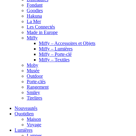
Fondant
Goodies
Hakuna
La Mer
Les Connectés
Made in Europe
Miffy
Miffy – Accessoires et Objets
Miffy – Lumières
Miffy – Porte-clé
Miffy – Textiles
Moby
Musée
Outdoor
Porte-clés
Rangement
Smiley
Tirelires
Nouveautés
Quotidien
Maison
Voyage
Lumières
Lampes