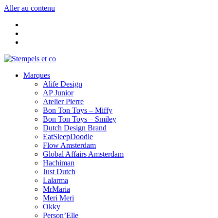
Aller au contenu
Marques
Alife Design
AP Junior
Atelier Pierre
Bon Ton Toys – Miffy
Bon Ton Toys – Smiley
Dutch Design Brand
EatSleepDoodle
Flow Amsterdam
Global Affairs Amsterdam
Hachiman
Just Dutch
Lalarma
MrMaria
Meri Meri
Okky
Person’Elle