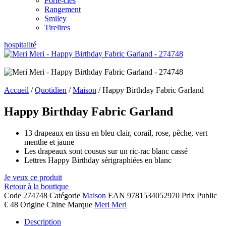
Porte-clés
Rangement
Smiley
Tirelires
hospitalité
Accueil
/
Quotidien
/
Maison
/ Happy Birthday Fabric Garland
Happy Birthday Fabric Garland
13 drapeaux en tissu en bleu clair, corail, rose, pêche, vert
menthe et jaune
Les drapeaux sont cousus sur un ric-rac blanc cassé
Lettres Happy Birthday sérigraphiées en blanc
Je veux ce produit
Retour à la boutique
Code
274748
Catégorie
Maison
EAN
9781534052970
Prix Public
€ 48
Origine
Chine
Marque
Meri Meri
Description