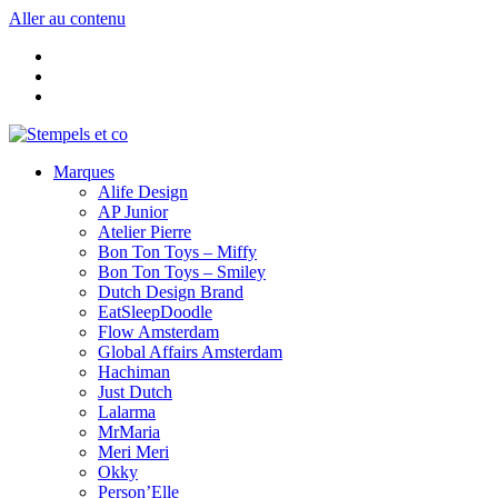
Aller au contenu
Marques
Alife Design
AP Junior
Atelier Pierre
Bon Ton Toys – Miffy
Bon Ton Toys – Smiley
Dutch Design Brand
EatSleepDoodle
Flow Amsterdam
Global Affairs Amsterdam
Hachiman
Just Dutch
Lalarma
MrMaria
Meri Meri
Okky
Person’Elle