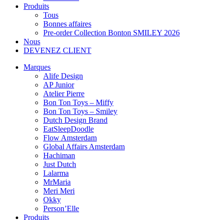
Produits
Tous
Bonnes affaires
Pre-order Collection Bonton SMILEY 2026
Nous
DEVENEZ CLIENT
Marques
Alife Design
AP Junior
Atelier Pierre
Bon Ton Toys – Miffy
Bon Ton Toys – Smiley
Dutch Design Brand
EatSleepDoodle
Flow Amsterdam
Global Affairs Amsterdam
Hachiman
Just Dutch
Lalarma
MrMaria
Meri Meri
Okky
Person’Elle
Produits