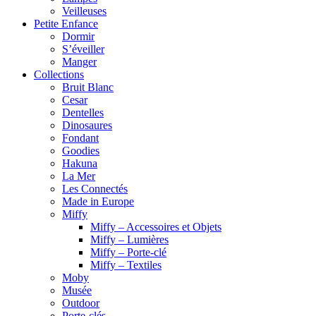
Veilleuses
Petite Enfance
Dormir
S’éveiller
Manger
Collections
Bruit Blanc
Cesar
Dentelles
Dinosaures
Fondant
Goodies
Hakuna
La Mer
Les Connectés
Made in Europe
Miffy
Miffy – Accessoires et Objets
Miffy – Lumières
Miffy – Porte-clé
Miffy – Textiles
Moby
Musée
Outdoor
Porte-clés