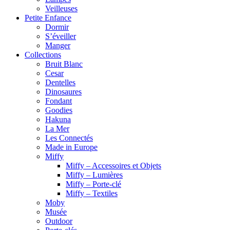
Veilleuses
Petite Enfance
Dormir
S’éveiller
Manger
Collections
Bruit Blanc
Cesar
Dentelles
Dinosaures
Fondant
Goodies
Hakuna
La Mer
Les Connectés
Made in Europe
Miffy
Miffy – Accessoires et Objets
Miffy – Lumières
Miffy – Porte-clé
Miffy – Textiles
Moby
Musée
Outdoor