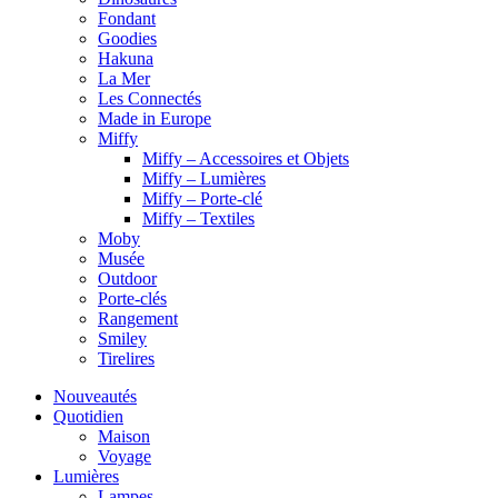
Fondant
Goodies
Hakuna
La Mer
Les Connectés
Made in Europe
Miffy
Miffy – Accessoires et Objets
Miffy – Lumières
Miffy – Porte-clé
Miffy – Textiles
Moby
Musée
Outdoor
Porte-clés
Rangement
Smiley
Tirelires
Nouveautés
Quotidien
Maison
Voyage
Lumières
Lampes