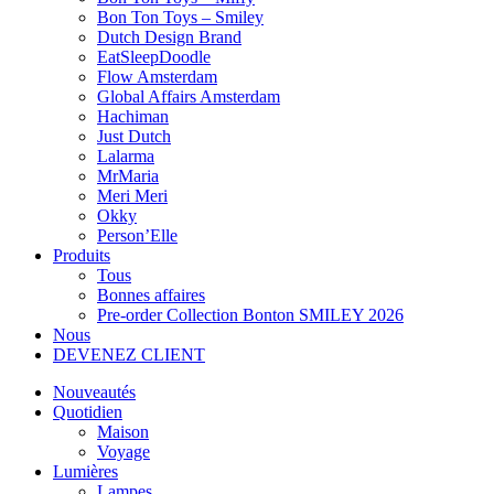
Bon Ton Toys – Smiley
Dutch Design Brand
EatSleepDoodle
Flow Amsterdam
Global Affairs Amsterdam
Hachiman
Just Dutch
Lalarma
MrMaria
Meri Meri
Okky
Person’Elle
Produits
Tous
Bonnes affaires
Pre-order Collection Bonton SMILEY 2026
Nous
DEVENEZ CLIENT
Nouveautés
Quotidien
Maison
Voyage
Lumières
Lampes