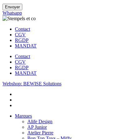
Envoyer
Whatsapp
Contact
CGV
RGDP
MANDAT
Contact
CGV
RGDP
MANDAT
Webshop: BEWISE Solutions
Marques
Alife Design
AP Junior
Atelier Pierre
Bon Ton Toys – Miffy