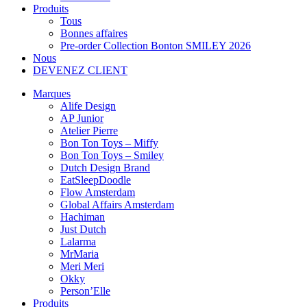
Produits
Tous
Bonnes affaires
Pre-order Collection Bonton SMILEY 2026
Nous
DEVENEZ CLIENT
Marques
Alife Design
AP Junior
Atelier Pierre
Bon Ton Toys – Miffy
Bon Ton Toys – Smiley
Dutch Design Brand
EatSleepDoodle
Flow Amsterdam
Global Affairs Amsterdam
Hachiman
Just Dutch
Lalarma
MrMaria
Meri Meri
Okky
Person’Elle
Produits