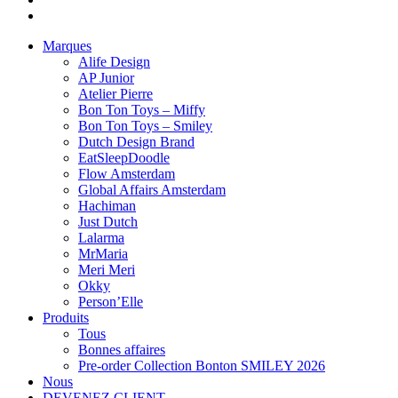
Marques
Alife Design
AP Junior
Atelier Pierre
Bon Ton Toys – Miffy
Bon Ton Toys – Smiley
Dutch Design Brand
EatSleepDoodle
Flow Amsterdam
Global Affairs Amsterdam
Hachiman
Just Dutch
Lalarma
MrMaria
Meri Meri
Okky
Person’Elle
Produits
Tous
Bonnes affaires
Pre-order Collection Bonton SMILEY 2026
Nous
DEVENEZ CLIENT