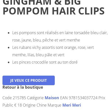
GINGHAM & BIG
POMPOM HAIR CLIPS
Les pompons sont réalisés en laine torsadée bleu clair,
rose, jaune, bleu, pêche et vert menthe
Les rubans vichy assortis sont orange, rose, vert
menthe, lilas, bleu pâle et vert
Les pinces crocodile sont au ton doré
JE VEUX CE PRODUIT
Retour à la boutique
Code
215785
Catégorie
Maison
EAN
9781534037724
Prix
Public
€ 18
Origine
Chine
Marque
Meri Meri