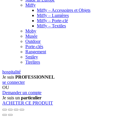
Miffy
Miffy – Accessoires et Objets
Miffy – Lumières
Miffy – Porte-clé
Miffy – Textiles
Moby
Musée
Outdoor
Porte-clés
Rangement
Smiley
Tirelires
hospitalité
Je suis
PROFESSIONNEL
se connecter
OU
Demander un compte
Je suis un
particulier
ACHETER CE PRODUIT