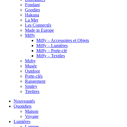
Fondant
Goodies
Hakuna
La Mer
Les Connectés
Made in Europe
Miffy
Miffy – Accessoires et Objets
Miffy – Lumières
Miffy – Porte-clé
Miffy – Textiles
Moby
Musée
Outdoor
Porte-clés
Rangement
Smiley
Tirelires
Nouveautés
Quotidien
Maison
Voyage
Lumières
Lampes