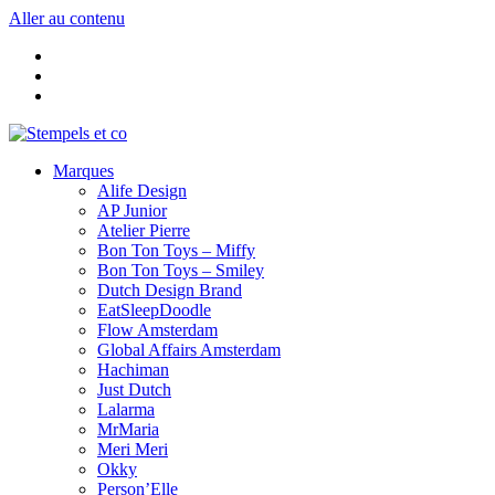
Aller au contenu
Marques
Alife Design
AP Junior
Atelier Pierre
Bon Ton Toys – Miffy
Bon Ton Toys – Smiley
Dutch Design Brand
EatSleepDoodle
Flow Amsterdam
Global Affairs Amsterdam
Hachiman
Just Dutch
Lalarma
MrMaria
Meri Meri
Okky
Person’Elle