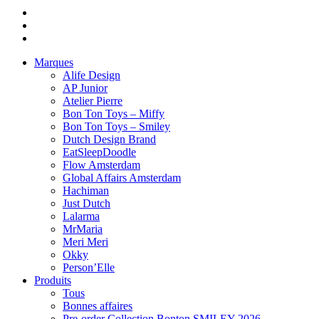
Marques
Alife Design
AP Junior
Atelier Pierre
Bon Ton Toys – Miffy
Bon Ton Toys – Smiley
Dutch Design Brand
EatSleepDoodle
Flow Amsterdam
Global Affairs Amsterdam
Hachiman
Just Dutch
Lalarma
MrMaria
Meri Meri
Okky
Person’Elle
Produits
Tous
Bonnes affaires
Pre-order Collection Bonton SMILEY 2026