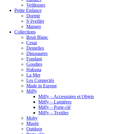
Veilleuses
Petite Enfance
Dormir
S’éveiller
Manger
Collections
Bruit Blanc
Cesar
Dentelles
Dinosaures
Fondant
Goodies
Hakuna
La Mer
Les Connectés
Made in Europe
Miffy
Miffy – Accessoires et Objets
Miffy – Lumières
Miffy – Porte-clé
Miffy – Textiles
Moby
Musée
Outdoor