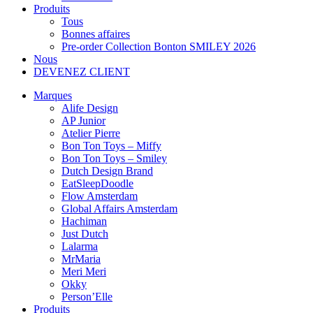
Produits
Tous
Bonnes affaires
Pre-order Collection Bonton SMILEY 2026
Nous
DEVENEZ CLIENT
Marques
Alife Design
AP Junior
Atelier Pierre
Bon Ton Toys – Miffy
Bon Ton Toys – Smiley
Dutch Design Brand
EatSleepDoodle
Flow Amsterdam
Global Affairs Amsterdam
Hachiman
Just Dutch
Lalarma
MrMaria
Meri Meri
Okky
Person’Elle
Produits