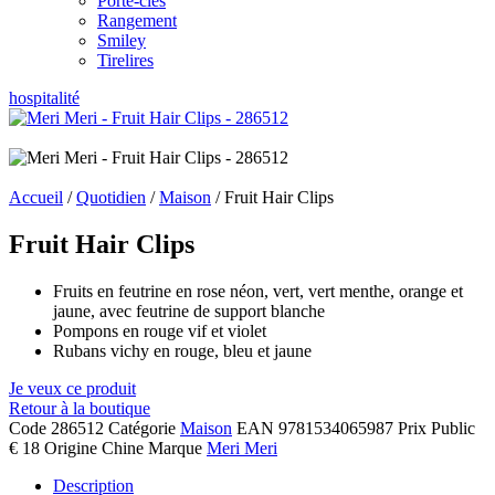
Porte-clés
Rangement
Smiley
Tirelires
hospitalité
Accueil
/
Quotidien
/
Maison
/ Fruit Hair Clips
Fruit Hair Clips
Fruits en feutrine en rose néon, vert, vert menthe, orange et
jaune, avec feutrine de support blanche
Pompons en rouge vif et violet
Rubans vichy en rouge, bleu et jaune
Je veux ce produit
Retour à la boutique
Code
286512
Catégorie
Maison
EAN
9781534065987
Prix Public
€ 18
Origine
Chine
Marque
Meri Meri
Description