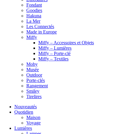
Fondant
Goodies
Hakuna
La Mer
Les Connectés
Made in Europe
Miffy
Miffy – Accessoires et Objets
Miffy – Lumières
Miffy – Porte-clé
Miffy – Textiles
Moby
Musée
Outdoor
Porte-clés
Rangement
Smiley
Tirelires
Nouveautés
Quotidien
Maison
Voyage
Lumières
Lampes