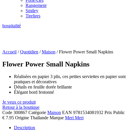
Porte-clés
Rangement
Smiley
Tirelires
hospitalité
Accueil
/
Quotidien
/
Maison
/ Flower Power Small Napkins
Flower Power Small Napkins
Réalisées en papier 3 plis, ces petites serviettes en papier sont
pratiques et décoratives
Détails en feuille dorée brillante
Élégant bord festonné
Je veux ce produit
Retour à la boutique
Code
300867
Catégorie
Maison
EAN
9781534081932
Prix Public
€ 7.95
Origine
Thaïlande
Marque
Meri Meri
Description