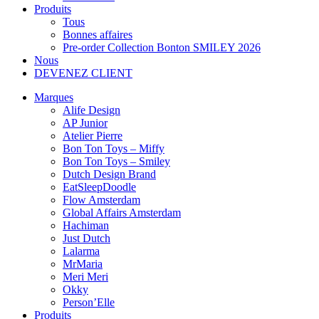
Produits
Tous
Bonnes affaires
Pre-order Collection Bonton SMILEY 2026
Nous
DEVENEZ CLIENT
Marques
Alife Design
AP Junior
Atelier Pierre
Bon Ton Toys – Miffy
Bon Ton Toys – Smiley
Dutch Design Brand
EatSleepDoodle
Flow Amsterdam
Global Affairs Amsterdam
Hachiman
Just Dutch
Lalarma
MrMaria
Meri Meri
Okky
Person’Elle
Produits