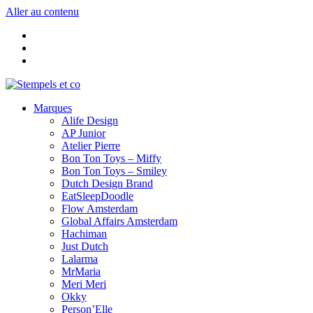
Aller au contenu
Marques
Alife Design
AP Junior
Atelier Pierre
Bon Ton Toys – Miffy
Bon Ton Toys – Smiley
Dutch Design Brand
EatSleepDoodle
Flow Amsterdam
Global Affairs Amsterdam
Hachiman
Just Dutch
Lalarma
MrMaria
Meri Meri
Okky
Person’Elle