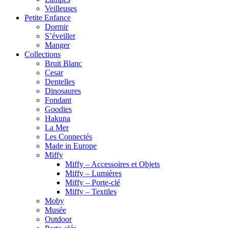
Veilleuses
Petite Enfance
Dormir
S’éveiller
Manger
Collections
Bruit Blanc
Cesar
Dentelles
Dinosaures
Fondant
Goodies
Hakuna
La Mer
Les Connectés
Made in Europe
Miffy
Miffy – Accessoires et Objets
Miffy – Lumières
Miffy – Porte-clé
Miffy – Textiles
Moby
Musée
Outdoor