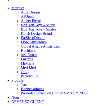
Marques
Alife Design
AP Junior
Atelier Pierre
Bon Ton Toys – Miffy
Bon Ton Toys – Smiley
Dutch Design Brand
EatSleepDoodle
Flow Amsterdam
Global Affairs Amsterdam
Hachiman
Just Dutch
Lalarma
MrMaria
Meri Meri
Okky
Person’Elle
Produits
Tous
Bonnes affaires
Pre-order Collection Bonton SMILEY 2026
Nous
DEVENEZ CLIENT