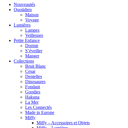
Nouveautés
Quotidien
Maison
Voyage
Lumières
Lampes
Veilleuses
Petite Enfance
Dormir
S’éveiller
Manger
Collections
Bruit Blanc
Cesar
Dentelles
Dinosaures
Fondant
Goodies
Hakuna
La Mer
Les Connectés
Made in Europe
Miffy
Miffy – Accessoires et Objets
Miffy – Lumières