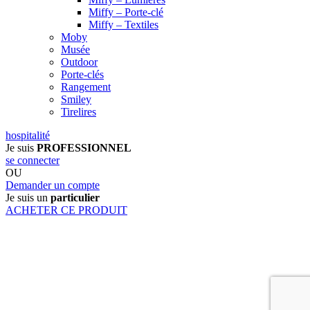
Miffy – Porte-clé
Miffy – Textiles
Moby
Musée
Outdoor
Porte-clés
Rangement
Smiley
Tirelires
hospitalité
Je suis
PROFESSIONNEL
se connecter
OU
Demander un compte
Je suis un
particulier
ACHETER CE PRODUIT