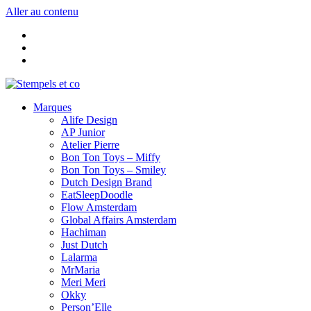
Aller au contenu
Marques
Alife Design
AP Junior
Atelier Pierre
Bon Ton Toys – Miffy
Bon Ton Toys – Smiley
Dutch Design Brand
EatSleepDoodle
Flow Amsterdam
Global Affairs Amsterdam
Hachiman
Just Dutch
Lalarma
MrMaria
Meri Meri
Okky
Person’Elle