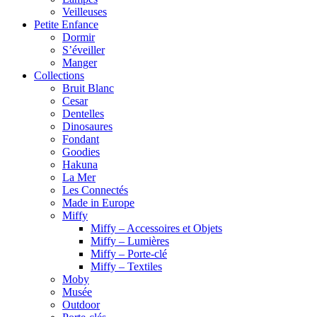
Veilleuses
Petite Enfance
Dormir
S’éveiller
Manger
Collections
Bruit Blanc
Cesar
Dentelles
Dinosaures
Fondant
Goodies
Hakuna
La Mer
Les Connectés
Made in Europe
Miffy
Miffy – Accessoires et Objets
Miffy – Lumières
Miffy – Porte-clé
Miffy – Textiles
Moby
Musée
Outdoor