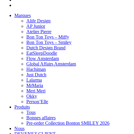
Marques
Alife Design
AP Junior
Atelier Pierre
Bon Ton Toys – Miffy
Bon Ton Toys – Smiley
Dutch Design Brand
EatSleepDoodle
Flow Amsterdam
Global Affairs Amsterdam
Hachiman
Just Dutch
Lalarma
MrMaria
Meri Meri
Okky
Person’Elle
Produits
Tous
Bonnes affaires
Pre-order Collection Bonton SMILEY 2026
Nous
DEVENEZ CLIENT