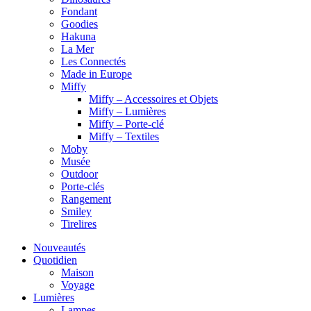
Fondant
Goodies
Hakuna
La Mer
Les Connectés
Made in Europe
Miffy
Miffy – Accessoires et Objets
Miffy – Lumières
Miffy – Porte-clé
Miffy – Textiles
Moby
Musée
Outdoor
Porte-clés
Rangement
Smiley
Tirelires
Nouveautés
Quotidien
Maison
Voyage
Lumières
Lampes