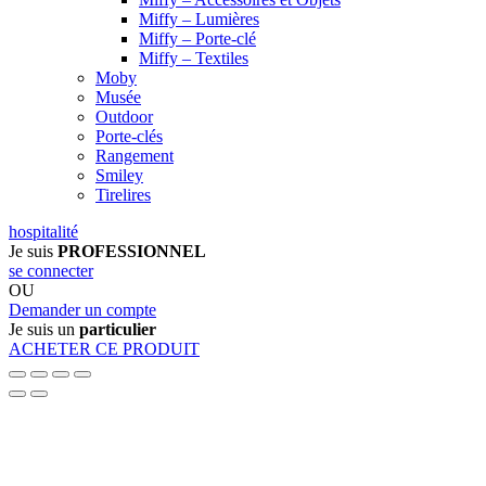
Miffy – Lumières
Miffy – Porte-clé
Miffy – Textiles
Moby
Musée
Outdoor
Porte-clés
Rangement
Smiley
Tirelires
hospitalité
Je suis
PROFESSIONNEL
se connecter
OU
Demander un compte
Je suis un
particulier
ACHETER CE PRODUIT