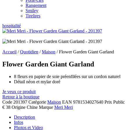
Porte-clés
Rangement
Smiley
Tirelires
hospitalité
Accueil
/
Quotidien
/
Maison
/ Flower Garden Giant Garland
Flower Garden Giant Garland
8 fleurs en papier de soie préenfilées sur un cordon naturel
Détail néon et mylar doré
Je veux ce produit
Retour à la boutique
Code
201397
Catégorie
Maison
EAN
9781534027640
Prix Public
€ 38
Origine
Chine
Marque
Meri Meri
Description
Infos
Photos et Video