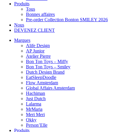
Produits
Tous
Bonnes affaires
Pre-order Collection Bonton SMILEY 2026
Nous
DEVENEZ CLIENT
Marques
Alife Design
AP Junior
Atelier Pierre
Bon Ton Toys – Miffy
Bon Ton Toys – Smiley
Dutch Design Brand
EatSleepDoodle
Flow Amsterdam
Global Affairs Amsterdam
Hachiman
Just Dutch
Lalarma
MrMaria
Meri Meri
Okky
Person’Elle
Produits