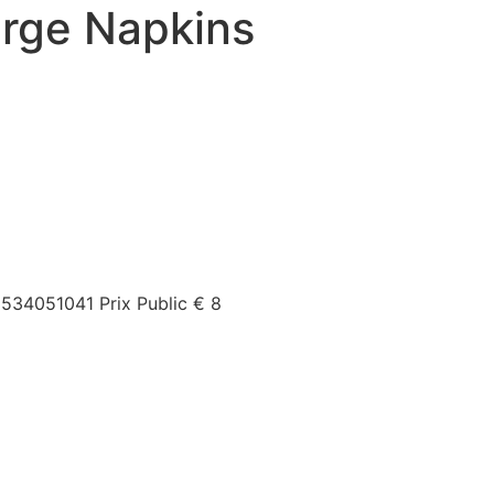
arge Napkins
1534051041
Prix Public
€ 8