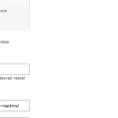
.com
nible
devrait rester
.