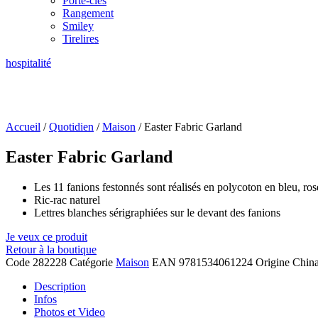
Porte-clés
Rangement
Smiley
Tirelires
hospitalité
Accueil
/
Quotidien
/
Maison
/ Easter Fabric Garland
Easter Fabric Garland
Les 11 fanions festonnés sont réalisés en polycoton en bleu, ros
Ric-rac naturel
Lettres blanches sérigraphiées sur le devant des fanions
Je veux ce produit
Retour à la boutique
Code
282228
Catégorie
Maison
EAN
9781534061224
Origine
Chin
Description
Infos
Photos et Video