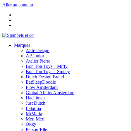
Aller au contenu
Marques
Alife Design
AP Junior
Atelier Pierre
Bon Ton Toys – Miffy
Bon Ton Toys – Smiley
Dutch Design Brand
EatSleepDoodle
Flow Amsterdam
Global Affairs Amsterdam
Hachiman
Just Dutch
Lalarma
MrMaria
Meri Meri
Okky
Person’Elle