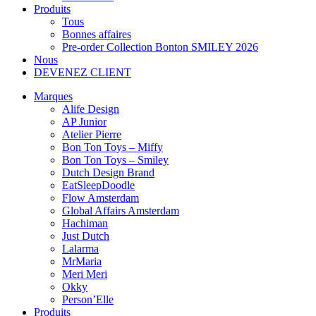
Produits
Tous
Bonnes affaires
Pre-order Collection Bonton SMILEY 2026
Nous
DEVENEZ CLIENT
Marques
Alife Design
AP Junior
Atelier Pierre
Bon Ton Toys – Miffy
Bon Ton Toys – Smiley
Dutch Design Brand
EatSleepDoodle
Flow Amsterdam
Global Affairs Amsterdam
Hachiman
Just Dutch
Lalarma
MrMaria
Meri Meri
Okky
Person’Elle
Produits