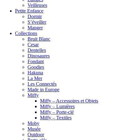
Veilleuses
Petite Enfance
Dormir
S’éveiller
Manger
Collections
Bruit Blanc
Cesar
Dentelles
Dinosaures
Fondant
Goodies
Hakuna
La Mer
Les Connectés
Made in Europe
Miffy
Miffy – Accessoires et Objets
Miffy – Lumières
Miffy – Porte-clé
Miffy – Textiles
Moby
Musée
Outdoor