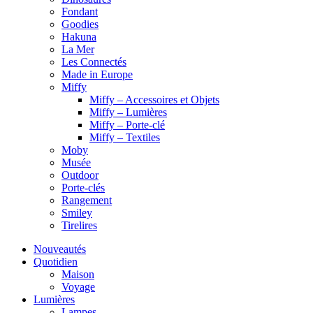
Fondant
Goodies
Hakuna
La Mer
Les Connectés
Made in Europe
Miffy
Miffy – Accessoires et Objets
Miffy – Lumières
Miffy – Porte-clé
Miffy – Textiles
Moby
Musée
Outdoor
Porte-clés
Rangement
Smiley
Tirelires
Nouveautés
Quotidien
Maison
Voyage
Lumières
Lampes